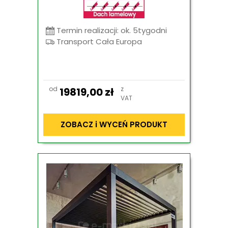
Termin realizacji: ok. 5tygodni
Transport Cała Europa
od
z
19819,00
zł
VAT
ZOBACZ i WYCEŃ PRODUKT