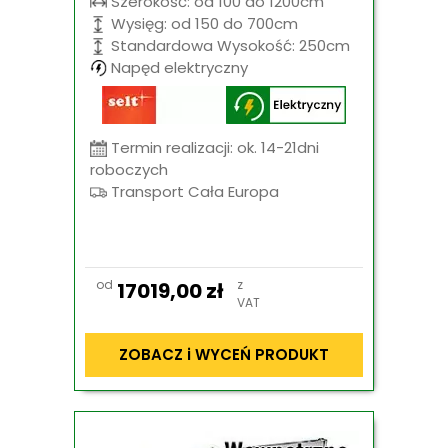
Szerokość: od 100 do 1200cm
Wysięg: od 150 do 700cm
Standardowa Wysokość: 250cm
Napęd elektryczny
Termin realizacji: ok. 14-21dni
roboczych
Transport Cała Europa
od
z
17019,00
zł
VAT
ZOBACZ i WYCEŃ PRODUKT