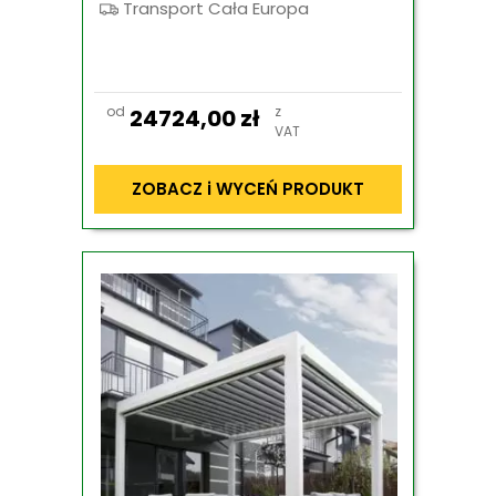
Transport Cała Europa
od
z
24724,00
zł
VAT
ZOBACZ i WYCEŃ PRODUKT