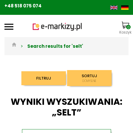
+48 518 075 074
0
Koszyk
>
Search results for 'selt'
and
u
SORTUJ
FILTRUJ
DOMYŚLNIE
WYNIKI WYSZUKIWANIA:
„SELT”