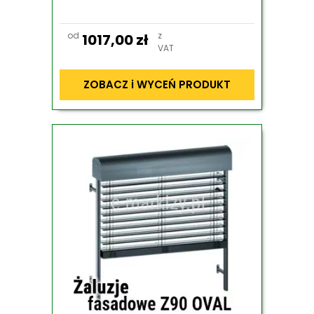
od
z
1017,00
zł
VAT
ZOBACZ i WYCEŃ PRODUKT