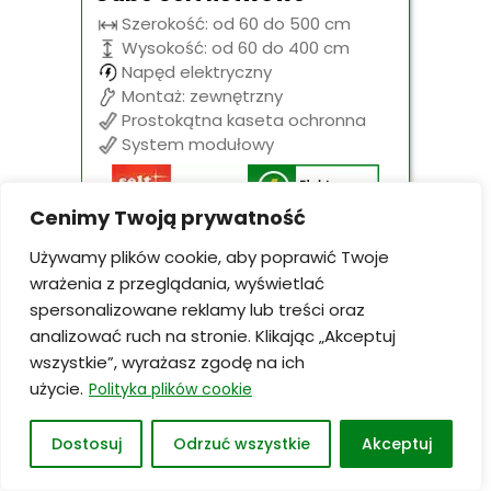
Szerokość: od 60 do 500 cm
Wysokość: od 60 do 400 cm
Napęd elektryczny
Montaż: zewnętrzny
Prostokątna kaseta ochronna
System modułowy
Cenimy Twoją prywatność
Używamy plików cookie, aby poprawić Twoje
Termin realizacji: ok. 3-4tygodnie
Transport Cała Europa
wrażenia z przeglądania, wyświetlać
spersonalizowane reklamy lub treści oraz
analizować ruch na stronie. Klikając „Akceptuj
wszystkie”, wyrażasz zgodę na ich
od
z
1103,00
zł
użycie.
Polityka plików cookie
VAT
Dostosuj
Odrzuć wszystkie
Akceptuj
ZOBACZ i WYCEŃ PRODUKT