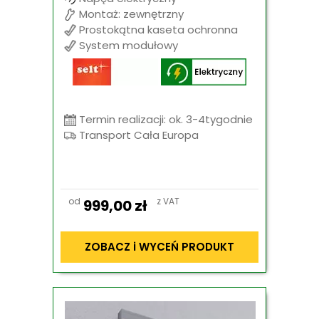
Montaż: zewnętrzny
Prostokątna kaseta ochronna
System modułowy
Termin realizacji: ok. 3-4tygodnie
Transport Cała Europa
od
z VAT
999,00
zł
ZOBACZ i WYCEŃ PRODUKT