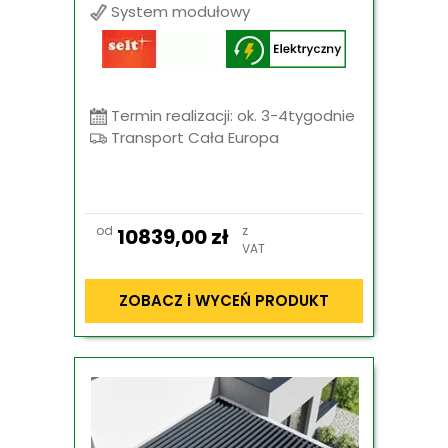
System modułowy
Termin realizacji: ok. 3-4tygodnie
Transport Cała Europa
od
z
10839,00
zł
VAT
ZOBACZ i WYCEŃ PRODUKT