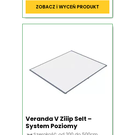
ZOBACZ i WYCEŃ PRODUKT
Veranda V Ziiip Selt –
System Poziomy
Szerokość: od 200 do 500cm