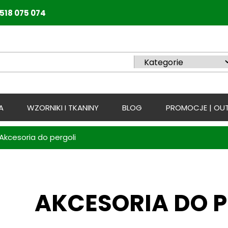
518 075 074
A
WZORNIKI I TKANINY
BLOG
PROMOCJE | OUT
Akcesoria do pergoli
AKCESORIA DO P