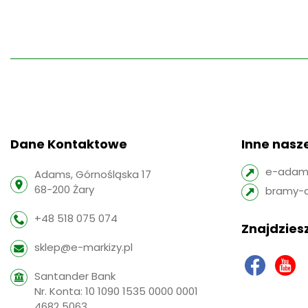
Dane Kontaktowe
Inne nasze
e-adams
Adams, Górnośląska 17
68-200 Żary
bramy-
+48 518 075 074
Znajdziesz
sklep@e-markizy.pl
Santander Bank
Nr. Konta: 10 1090 1535 0000 0001
4682 5063