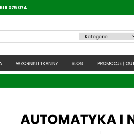
518 075 074
A
WZORNIKI I TKANINY
BLOG
PROMOCJE | OUT
AUTOMATYKA I 