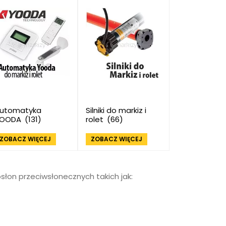
utomatyka
Silniki do markiz i
YOODA
(131)
rolet
(66)
ZOBACZ WIĘCEJ
ZOBACZ WIĘCEJ
słon przeciwsłonecznych takich jak: