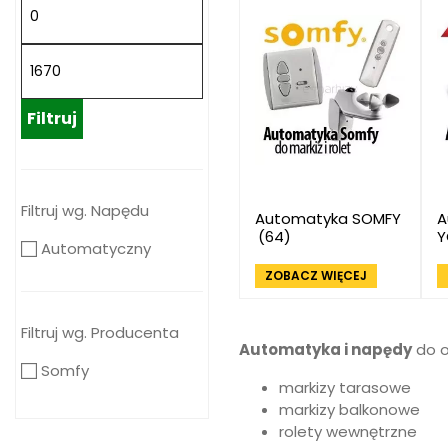
Filtruj
Filtruj wg. Napędu
Automatyka SOMFY
A
(64)
Automatyczny
ZOBACZ WIĘCEJ
Filtruj wg. Producenta
Automatyka i napędy
do o
Somfy
markizy tarasowe
markizy balkonowe
rolety wewnętrzne