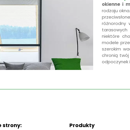
okienne i 
rodzaju okna
przeciwsłon
różnorodny 
tarasowych 
niektóre ch
modele prz
szerokim wac
chronią twó
odpoczynek i
 strony:
Produkty