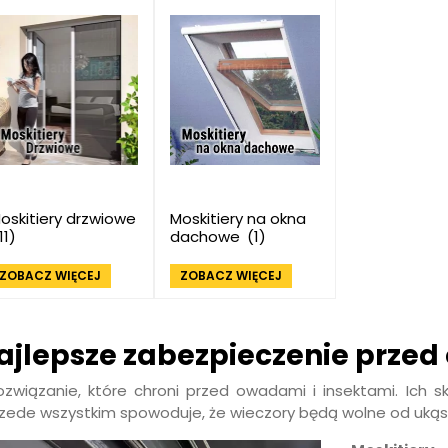
oskitiery drzwiowe
Moskitiery na okna
11)
dachowe
(1)
ZOBACZ WIĘCEJ
ZOBACZ WIĘCEJ
najlepsze zabezpieczenie prze
związanie, które chroni przed owadami i insektami. Ich 
rzede wszystkim spowoduje, że wieczory będą wolne od uką