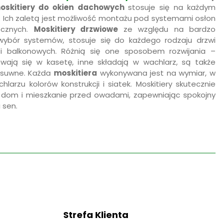
moskitiery do okien dachowych
stosuje się na każdym
. Ich zaletą jest możliwość montażu pod systemami osłon
ecznych.
M
oskitiery drzwiowe
ze względu na bardzo
wybór systemów, stosuje się do każdego rodzaju drzwi
i balkonowych. Różnią się one sposobem rozwijania –
owają się w kasetę, inne składają w wachlarz, są także
esuwne. Każda
moskitiera
wykonywana jest na wymiar, w
hlarzu kolorów konstrukcji i siatek. Moskitiery skutecznie
j dom i mieszkanie przed owadami, zapewniając spokojny
 sen.
Strefa Klienta