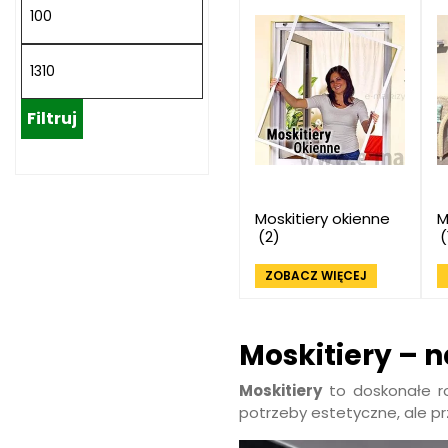
Filtruj
Moskitiery okienne
M
(2)
(
ZOBACZ WIĘCEJ
Moskitiery – 
Moskitiery
to doskonałe ro
potrzeby estetyczne, ale p