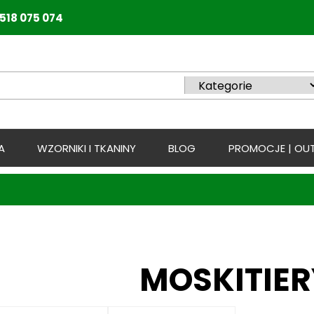
518 075 074
A
WZORNIKI I TKANINY
BLOG
PROMOCJE | OUT
MOSKITIER