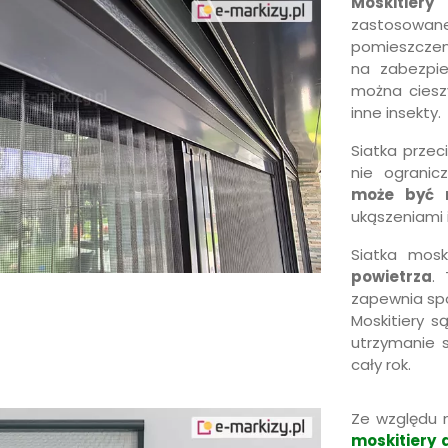
Moskitiery
m
zastosowa
pomieszczen
na zabezpi
można ciesz
inne insekty.
Siatka prze
nie ogranic
może być 
ukąszeniami 
Siatka mosk
powietrza
.
zapewnia spo
Moskitiery 
utrzymanie 
cały rok.
Ze względu 
moskitiery