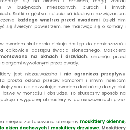
ontuje się na oknach i drzwiach, mogą zostać
ne w budynkach mieszkalnych, biurach i innych
iach. Siatki o gęstym splocie są idealnym rozwiązaniem
eczenie
każdego wnętrza przed owadami
. Dzięki nim
yć się świeżym powietrzem, nie martwiąc się o komary i
ciw owadom skutecznie blokuje dostęp do pomieszczeń i
za całkowicie dostępu światła słonecznego. Moskitiera
montowana na oknach i drzwiach
, chroniąc przed
i alergiami wywołanymi przez owady.
itiery jest niezauważalna i
nie ogranicza przepływu
 Ta prosta osłona przeciw komarom i innym insektom
kojny sen, nie pozwalając owadom dostać się do sypialni.
są łatwe w montażu i obsłudze. To skuteczny sposób na
spokoju i wygodnej atmosfery w pomieszczeniach przez
na miejsce zastosowania oferujemy
moskitiery okienne
,
 do okien dachowych
i
moskitiery drzwiowe
. Moskitiery