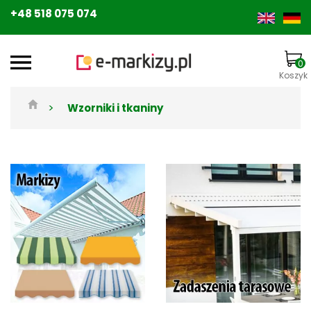
+48 518 075 074
0
Koszyk
>
Wzorniki i tkaniny