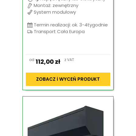
Montaż: zewnętrzny
System modułowy
Termin realizacji: ok. 3-4tygodnie
Transport Cała Europa
od
z VAT
112,00
zł
ZOBACZ i WYCEŃ PRODUKT