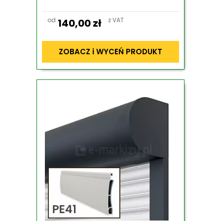
od
z VAT
140,00
zł
ZOBACZ i WYCEŃ PRODUKT