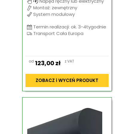
Napęd ręczny lub elektryczny
Montaż: zewnętrzny
System modułowy
Termin realizacji: ok. 3-4tygodnie
Transport Cała Europa
od
z VAT
123,00
zł
ZOBACZ i WYCEŃ PRODUKT