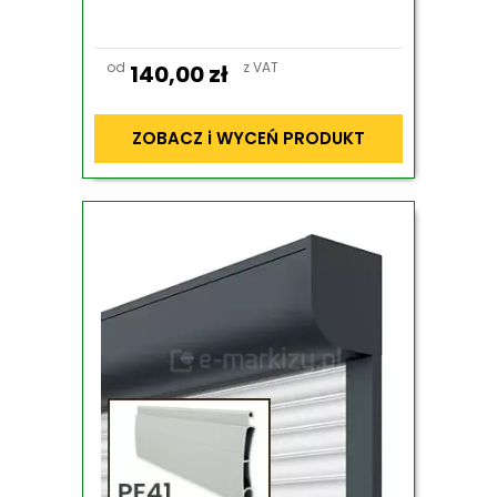
od
z VAT
140,00
zł
ZOBACZ i WYCEŃ PRODUKT