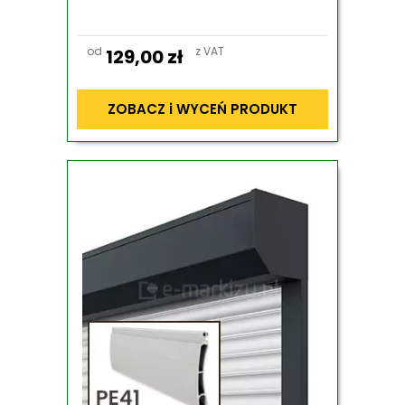
od
z VAT
129,00
zł
ZOBACZ i WYCEŃ PRODUKT