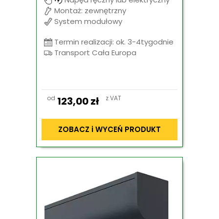
Montaż: zewnętrzny
System modułowy
Termin realizacji: ok. 3-4tygodnie
Transport Cała Europa
od
z VAT
123,00
zł
ZOBACZ i WYCEŃ PRODUKT