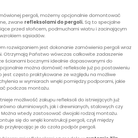
amówionej pergoli, możemy opcjonalnie domontować
ylne, zwane
refleksolami do pergoli.
Są to specjalne
niące przed słońcem, podmuchami wiatru i zacinającym
 wzrokiem sąsiadów.
m rozwiązaniem jest dokonanie zamówienia pergoli wraz
mi. Otrzymają Państwo wówczas całkowite zadaszenie
 ze ścianami bocznymi idealnie dopasowanymi do
 Opcjonalnie można domówić refleksole już po postawieniu
 co jest często praktykowane ze względu na możliwe
dchylenia w wymiarach wnęki pomiędzy podporami, jakie
ać podczas montażu.
tnieje możliwość zakupu refleksoli do istniejących już
zarówno aluminiowych, jak i drewnianych, stalowych czy
 Można wtedy zastosować dwojaki rodzaj montażu.
ntuje się do wnęki konstrukcji pergoli, czyli między
b przykręcając je do czoła podpór pergoli.