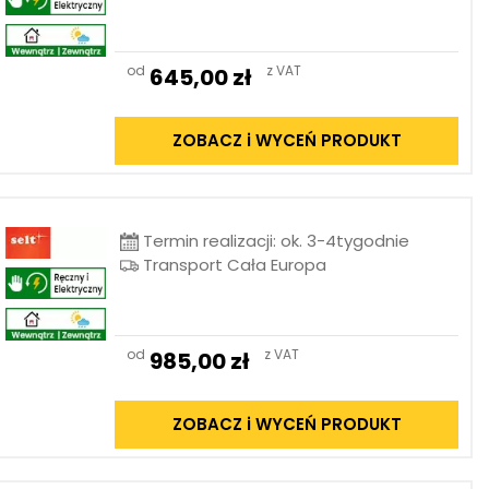
od
z VAT
645,00
zł
ZOBACZ i WYCEŃ PRODUKT
Termin realizacji: ok. 3-4tygodnie
Transport Cała Europa
od
z VAT
985,00
zł
ZOBACZ i WYCEŃ PRODUKT