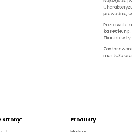
Najczęściej 
Charakteryzu
prowadnic, c
Poza system
kasecie
, np
Tkanina w ty
Zastosowanie
montażu oraz
 strony:
Produkty
.pl
Markizy