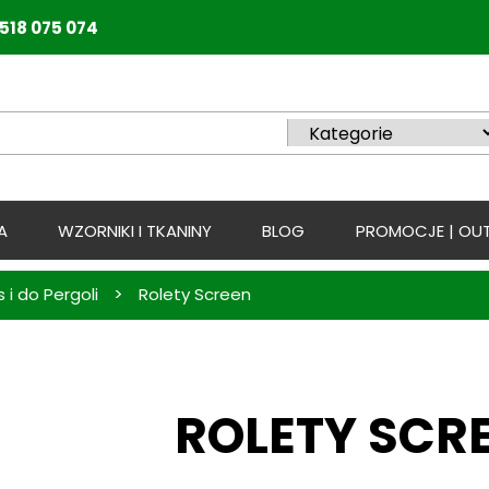
518 075 074
A
WZORNIKI I TKANINY
BLOG
PROMOCJE | OUT
>
i do Pergoli
Rolety Screen
ROLETY SCR