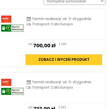
Termin realizacji: ok. 3-4tygodnie
Transport Cała Europa
od
z VAT
700,00
zł
ZOBACZ i WYCEŃ PRODUKT
Termin realizacji: ok. 3-4tygodnie
Transport Cała Europa
od
z VAT
727,00
zł