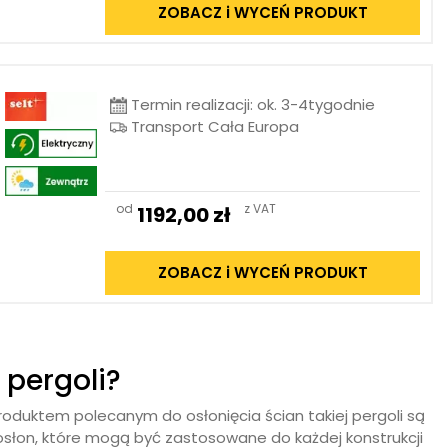
ZOBACZ i WYCEŃ PRODUKT
Termin realizacji: ok. 3-4tygodnie
Transport Cała Europa
od
z VAT
1192,00
zł
ZOBACZ i WYCEŃ PRODUKT
 pergoli?
oduktem polecanym do osłonięcia ścian takiej pergoli są
osłon, które mogą być zastosowane do każdej konstrukcji