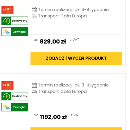
Termin realizacji: ok. 3-4tygodnie
Transport Cała Europa
od
z VAT
829,00
zł
ZOBACZ i WYCEŃ PRODUKT
Termin realizacji: ok. 3-4tygodnie
Transport Cała Europa
od
z VAT
1192,00
zł