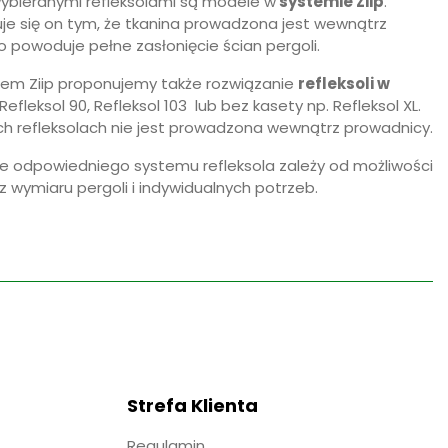
wybieranymi refleksolami są modele w
systemie Ziip
.
je się on tym, że tkanina prowadzona jest wewnątrz
o powoduje pełne zasłonięcie ścian pergoli.
em Ziip proponujemy także rozwiązanie
refleksoli w
. Refleksol 90, Refleksol 103 lub bez kasety np. Refleksol XL.
ch refleksolach nie jest prowadzona wewnątrz prowadnicy.
 odpowiedniego systemu refleksola zależy od możliwości
 wymiaru pergoli i indywidualnych potrzeb.
Strefa Klienta
Regulamin