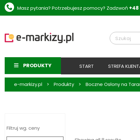
Masz pytania? Potrzebujesz pomocy? Zadzwoń
+48 
PRODUKTY
START
STREFA KLIENT
>
>
e-markizy.pl
Produkty
Boczne Osłony na Taras 
Filtruj wg. ceny
Showing all 8 results