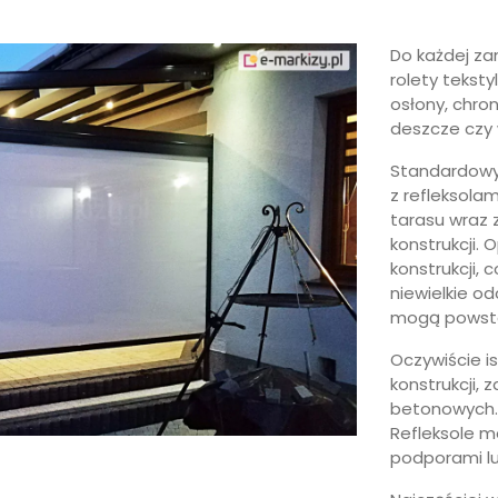
Do każdej z
rolety tekst
osłony, chro
deszcze czy
Standardowy
z refleksola
tarasu wraz
konstrukcji.
konstrukcji,
niewielkie o
mogą powst
Oczywiście is
konstrukcji, 
betonowych.
Refleksole mo
podporami lu