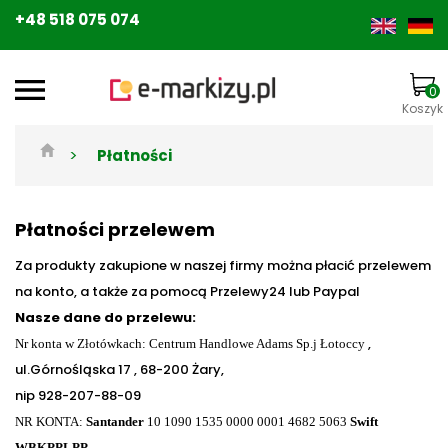
+48 518 075 074
0
Koszyk
>
Płatności
Płatności przelewem
Za produkty zakupione w naszej firmy można płacić przelewem
na konto, a także za pomocą Przelewy24 lub Paypal
Nasze dane do przelewu:
,
Nr konta w Złotówkach: Centrum Handlowe Adams Sp.j Łotoccy
ul.Górnośląska 17 , 68-200 Żary,
nip 928-207-88-09
NR KONTA:
Santander
10 1090 1535 0000 0001 4682 5063
Swift
WBKPPLPP