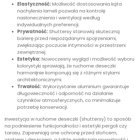
Elastyczność:
Możliwość dostosowania kąta
nachylenia lameli pozwala na kontrolę
nasłonecznienia i wentylacji według
indywidualnych preferencji.
Prywatność:
Shuttersy stanowią skuteczną
barierę przed niepożądanymi spojrzeniami,
zwiększając poczucie intymności w przestrzeni
zewnętrznej.
Estetyka:
Nowoczesny wygląd i możliwość wyboru
kolorystyki sprawiają, że ruchome deseczki
harmonijnie komponują się z różnymi stylami
architektonicznymi.
Trwałość:
Wykorzystanie aluminium gwarantuje
długowieczność i odporność na działanie
czynników atmosferycznych, co minimalizuje
potrzebę konserwacji.
Inwestycja w ruchome deseczki (shuttersy) to sposób
na podniesienie funkcjonalności i estetyki pergoli czy
tarasu. Zapewniają one ochronę przed słońcem,
wiatrem i deszczem, a także zwiększają prywatność i