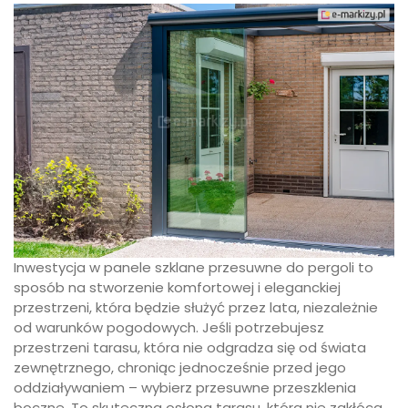
Inwestycja w panele szklane przesuwne do pergoli to
sposób na stworzenie komfortowej i eleganckiej
przestrzeni, która będzie służyć przez lata, niezależnie
od warunków pogodowych. Jeśli potrzebujesz
przestrzeni tarasu, która nie odgradza się od świata
zewnętrznego, chroniąc jednocześnie przed jego
oddziaływaniem – wybierz przesuwne przeszklenia
boczne. To skuteczna osłona tarasu, która nie zakłóca