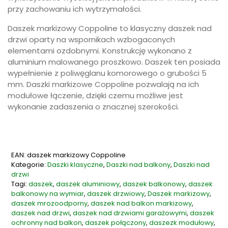
przy zachowaniu ich wytrzymałości.
Daszek markizowy Coppoline to klasyczny daszek nad
drzwi oparty na wspornikach wzbogaconych
elementami ozdobnymi. Konstrukcję wykonano z
aluminium malowanego proszkowo. Daszek ten posiada
wypełnienie z poliwęglanu komorowego o grubości 5
mm. Daszki markizowe Coppoline pozwalają na ich
modułowe łączenie, dzięki czemu możliwe jest
wykonanie zadaszenia o znacznej szerokości.
EAN: daszek markizowy Coppoline
Kategorie:
Daszki klasyczne
,
Daszki nad balkony
,
Daszki nad
drzwi
Tagi:
daszek
,
daszek aluminiowy
,
daszek balkonowy
,
daszek
balkonowy na wymiar
,
daszek drzwiowy
,
Daszek markizowy
,
daszek mrozoodporny
,
daszek nad balkon markizowy
,
daszek nad drzwi
,
daszek nad drzwiami garażowymi
,
daszek
ochronny nad balkon
,
daszek połączony
,
daszezk modułowy
,