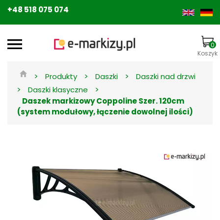
+48 518 075 074
0
Koszyk
>
>
>
Produkty
Daszki
Daszki nad drzwi
>
>
Daszki klasyczne
Daszek markizowy Coppoline Szer. 120cm
(system modułowy, łączenie dowolnej ilości)