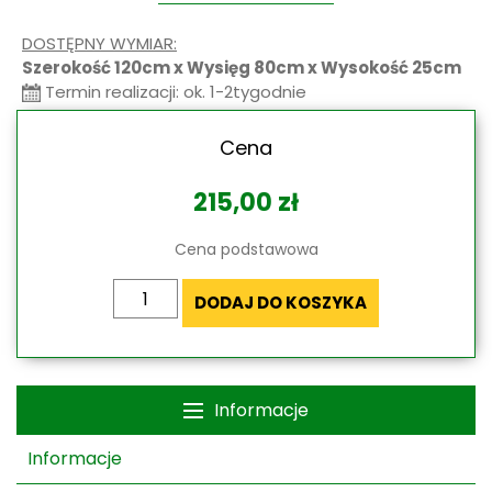
DOSTĘPNY WYMIAR:
Szerokość 120cm x Wysięg 80cm x Wysokość 25cm
Termin realizacji: ok. 1-2tygodnie
Cena
215,00
zł
Cena podstawowa
ilość
DODAJ DO KOSZYKA
Daszek
markizowy
Coppoline
Szer.
Informacje
120cm
(system
Informacje
modułowy,