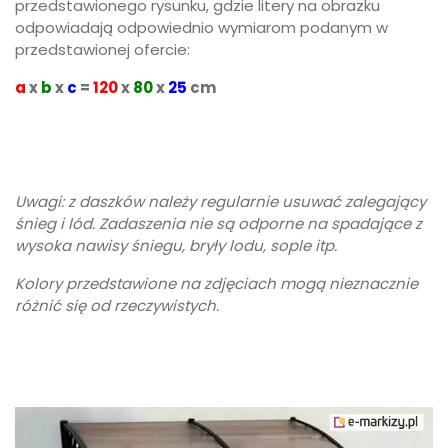
przedstawionego rysunku, gdzie litery na obrazku
odpowiadają odpowiednio wymiarom podanym w
przedstawionej ofercie:
a
x
b
x
c
=
120
x
80
x
25
cm
Uwagi: z daszków należy regularnie usuwać zalegający
śnieg i lód. Zadaszenia nie są odporne na spadające z
wysoka nawisy śniegu, bryły lodu, sople itp.
Kolory przedstawione na zdjęciach mogą nieznacznie
różnić się od rzeczywistych.