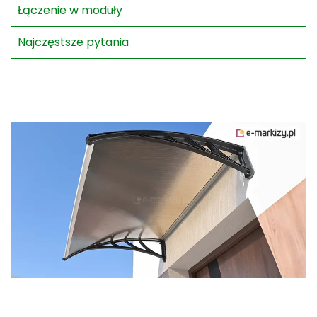
łączenie
Łączenie w moduły
dowolnej
ilości)
Najczęstsze pytania