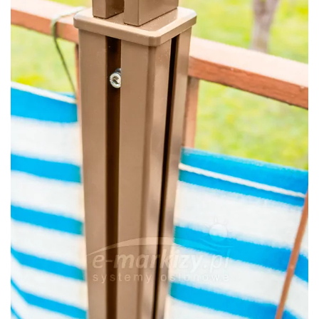
Widoczna na zdjęciu śruba pozwala na zamocownaie
uchwytu w słupku