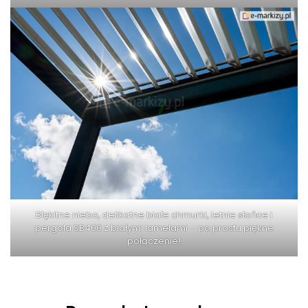
Błękitne niebo, delikatne białe chmurki, letnie słońce i
pergola SB400 z białymi lamelami – po prostu piękne
połączenie!