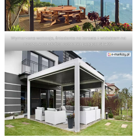
Wymarzone wakacje, śniadanie na tarasie z widokiem na
morze. A od słońca ochrania pergola SB400!