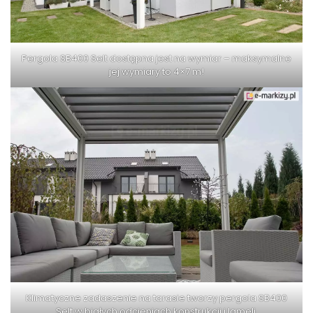
Pergola SB400 Selt dostępna jest na wymiar – maksymalne
jej wymiary to 4×7 m!
Klimatyczne zadaszenie na tarasie tworzy pergola SB400
Selt w białych odcieniach konstrukcji i lameli.