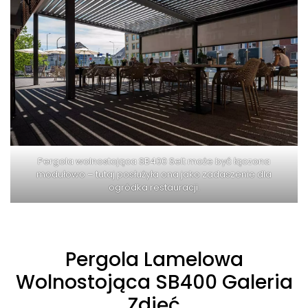
Pergola wolnostojąca SB400 Selt może być łączona
modułowo – tutaj posłużyła ona jako zadaszenie dla
ogródka restauracji.
Pergola Lamelowa
Wolnostojąca SB400 Galeria
Zdjęć