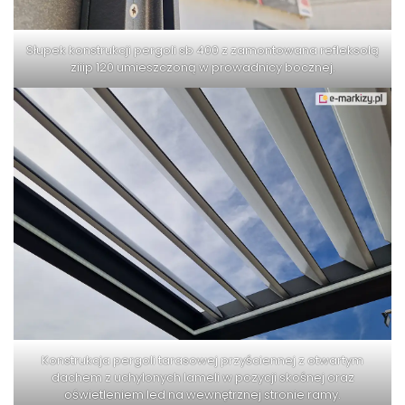
Słupek konstrukcji pergoli sb 400 z zamontowana refleksolą
ziiip 120 umieszczoną w prowadnicy bocznej.
Konstrukcja pergoli tarasowej przyściennej z otwartym
dachem z uchylonych lameli w pozycji skośnej oraz
oświetleniem led na wewnętrznej stronie ramy.