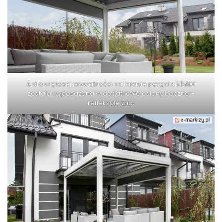
A dla większej prywatności na tarasie pergola SB400
została wyposażona w dodatkowe osłony boczne –
refleksole Ziip.