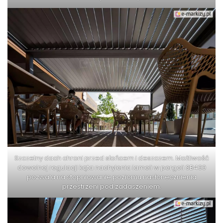
Szczelny dach chroni przed słońcem i deszczem. Możliwość
dowolnej regulacji kąta nachylenia lameli w pergoli SB400
pozwala na stopniowanie poziomu nasłonecznienia
przestrzeni pod zadaszeniem.