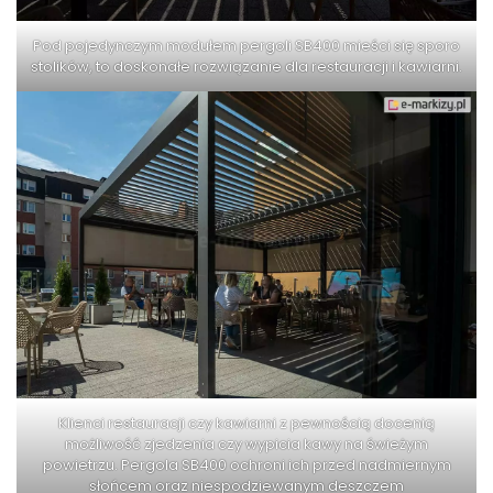
Pod pojedynczym modułem pergoli SB400 mieści się sporo
stolików, to doskonałe rozwiązanie dla restauracji i kawiarni.
Klienci restauracji czy kawiarni z pewnością docenią
możliwość zjedzenia czy wypicia kawy na świeżym
powietrzu. Pergola SB400 ochroni ich przed nadmiernym
słońcem oraz niespodziewanym deszczem