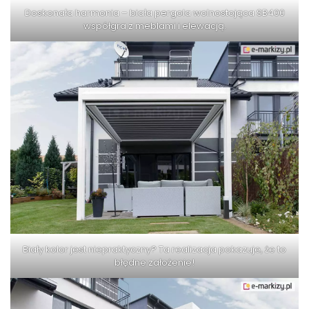
Doskonała harmonia – biała pergola wolnostojąca SB400
współgra z meblami i elewacją.
Biały kolor jest niepraktyczny? Ta realizacja pokazuje, że to
błędne założenie!