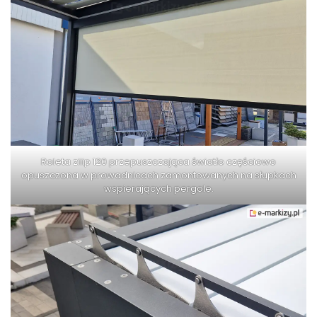
Roleta ziiip 120 przepuszczająca światło częściowo
opuszczona w prowadnicach zamontowanych na słupkach
wspierających pergole.