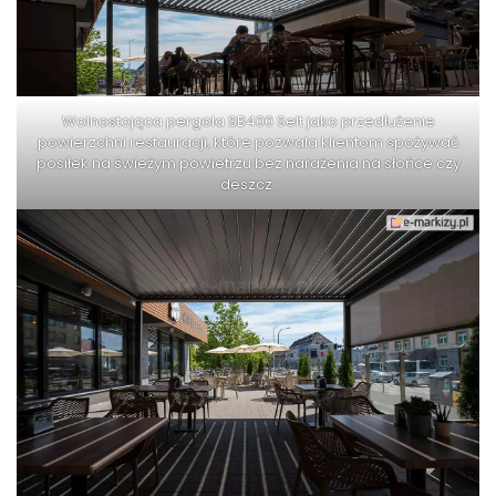
Wolnostojąca pergola SB400 Selt jako przedłużenie
powierzchni restauracji, które pozwala klientom spożywać
posiłek na świeżym powietrzu bez narażenia na słońce czy
deszcz.