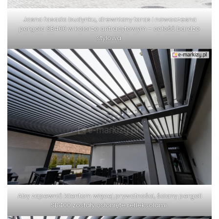
Jasna fasada budynku, drewniany taras i nowoczesna
pergola SB400 w kolorze antracytowym – całość bardzo
stylowa.
Aby zapewnić klientom więcej prywatności, ściany pergoli
SB400 zostały osłonięte refleksolami.