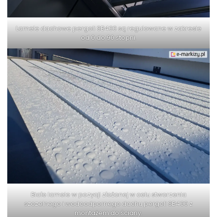
Lamele dachowe pergoli SB400 są regulowane w zakresie
od 0 do 90 stopni.
Białe lamele w pozycji złożonej w celu stworzenia
szczelnego i wodoodpornego dachu pergoli SB400 z
montażem do ściany.