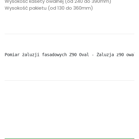
Wysokość kasety owalnej (od 240 do 390mm)
Wysokość pakietu (od 130 do 360mm)
Pomiar żaluzji fasadowych Z90 Oval - Żaluzja z90 owal 