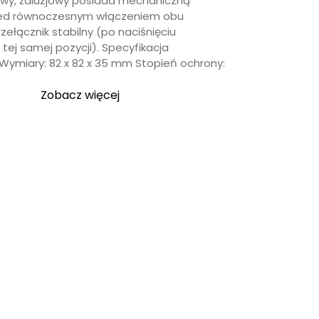
wy, żaluzjowy posiada mechaniczną
zed równoczesnym włączeniem obu
rzełącznik stabilny (po naciśnięciu
tej samej pozycji). Specyfikacja
 Wymiary: 82 x 82 x 35 mm Stopień ochrony:
„Przełącznik
Zobacz więcej
z
podtrzymaniem
667102”