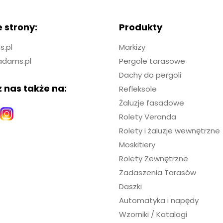
 strony:
Produkty
.pl
Markizy
adams.pl
Pergole tarasowe
Dachy do pergoli
 nas także na:
Refleksole
Żaluzje fasadowe
Rolety Veranda
Rolety i żaluzje wewnętrzne
Moskitiery
Rolety Zewnętrzne
Zadaszenia Tarasów
Daszki
Automatyka i napędy
Wzorniki / Katalogi