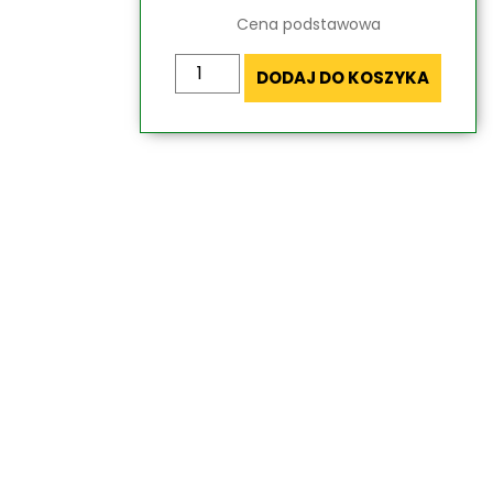
Cena podstawowa
ilość
DODAJ DO KOSZYKA
Przełącznik
z
podtrzymaniem
667102