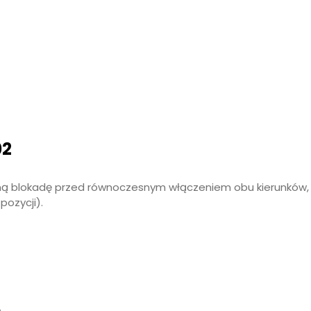
02
zną blokadę przed równoczesnym włączeniem obu kierunków,
pozycji).