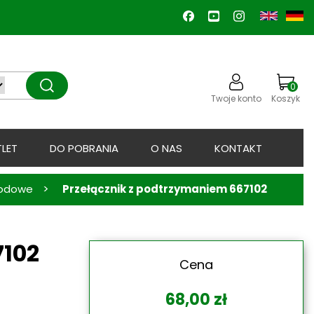
0
Twoje konto
Koszyk
LET
DO POBRANIA
O NAS
KONTAKT
>
wodowe
Przełącznik z podtrzymaniem 667102
7102
Cena
68,00
zł