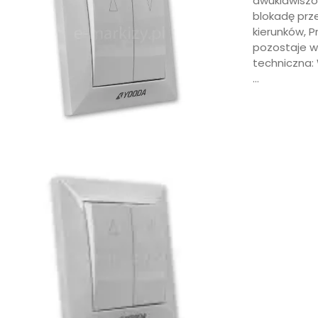
dwuklawiszo
blokadę pr
kierunków, P
pozostaje w 
techniczna:
…