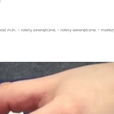
i
ać m.in.: – rolety zewnętrzne, – rolety wewnętrzne, – markiz