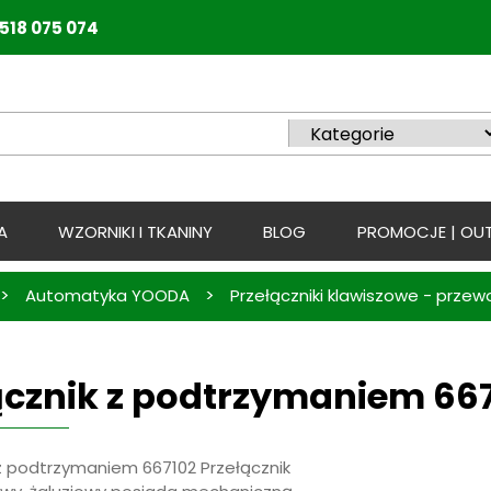
518 075 074
A
WZORNIKI I TKANINY
BLOG
PROMOCJE | OUT
>
>
Automatyka YOODA
Przełączniki klawiszowe - prze
ącznik z podtrzymaniem 66
 z podtrzymaniem 667102 Przełącznik