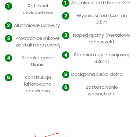
Szerokość od 0,5m do 3m
Refleksol
bezkasetowy
Wysokość od 0,4m do
3,5m
Aluminiowe uchwyty
Napęd ręczny (metalowy
Prowadnice linkowe
łańcuszek)
ze stali nierdzewnej
Średnica rury nawojowej:
Szeroka gama
63mm
tkanin
Dociążona belka dolna
Konstrukcja
lakierowana
Zastosowanie
proszkowo
wewnętrzne