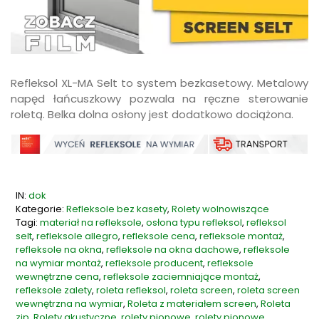
Refleksol XL-MA Selt to system bezkasetowy. Metalowy
napęd łańcuszkowy pozwala na ręczne sterowanie
roletą. Belka dolna osłony jest dodatkowo dociążona.
IN:
dok
Kategorie:
Refleksole bez kasety
,
Rolety wolnowiszące
Tagi:
materiał na refleksole
,
osłona typu refleksol
,
refleksol
selt
,
refleksole allegro
,
refleksole cena
,
refleksole montaż
,
refleksole na okna
,
refleksole na okna dachowe
,
refleksole
na wymiar montaż
,
refleksole producent
,
refleksole
wewnętrzne cena
,
refleksole zaciemniające montaż
,
refleksole zalety
,
roleta refleksol
,
roleta screen
,
roleta screen
wewnętrzna na wymiar
,
Roleta z materiałem screen
,
Roleta
zip
,
Rolety akustyczne
,
rolety pionowe
,
rolety pionowe