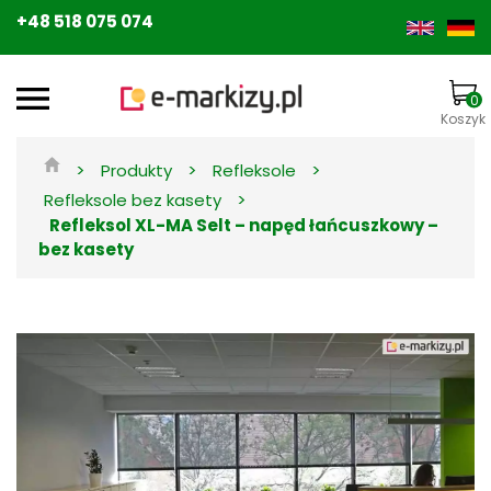
+48 518 075 074
0
Koszyk
>
>
>
Produkty
Refleksole
>
Refleksole bez kasety
Refleksol XL-MA Selt – napęd łańcuszkowy –
bez kasety