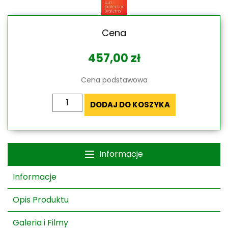
Cena
457,00
zł
Cena podstawowa
ilość
DODAJ DO KOSZYKA
Refleksol
XL-
MA
Selt
Informacje
–
napęd
Informacje
łańcuszkowy
-
Opis Produktu
bez
kasety
Galeria i Filmy