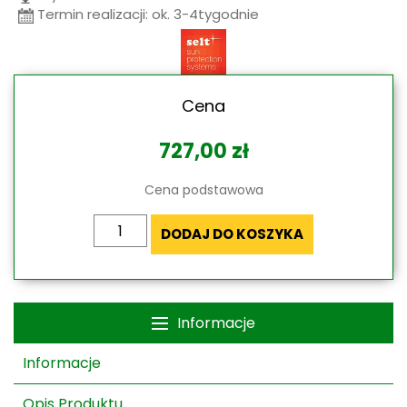
Termin realizacji: ok. 3-4tygodnie
Cena
727,00
zł
Cena podstawowa
ilość
DODAJ DO KOSZYKA
Refleksol
XXL
Selt
-
Informacje
bez
kasety
Informacje
Opis Produktu