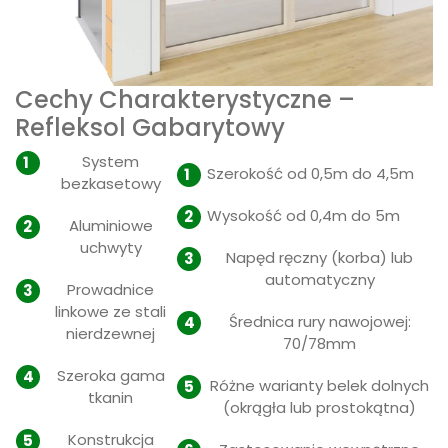
Cechy Charakterystyczne –
Refleksol Gabarytowy
System
Szerokość od 0,5m do 4,5m
bezkasetowy
Wysokość od 0,4m do 5m
Aluminiowe
uchwyty
Napęd ręczny (korba) lub
automatyczny
Prowadnice
linkowe ze stali
Średnica rury nawojowej:
nierdzewnej
70/78mm
Szeroka gama
Różne warianty belek dolnych
tkanin
(okrągła lub prostokątna)
Konstrukcja