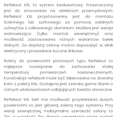
Refleksol XXL to system bezkasetowy. Przeznaczony
jest do stosowania na obiektach przemysłowych.
Refleksol XXL przystosowany jest do montażu
ściennego lub sufitowego za pomocą solidnych
uchwytów z odlewanego aluminium. Możliwa jest wersja
wolnowisząca (tylko montaż wewnętrzny) oraz
możliwość zastosowania różnych wariantów belek
dolnych. Za dopłatą osłonę można doposażyć w silnik
elektryczny i prowadnice boczne linkowe.
Rolety do powierzchni pionowych typu Refleksol to
najlepsze rozwiązanie do zachowania stałej
temperatury pomieszczeń nasłonecznionych.
Konstrukcja refleksoli może być lakierowana na dowolny
kolor z palety RAL. Dostępna jest szeroka gama tkanin o
różnych właściwościach odbijających światło słoneczne.
Refleksol XXL Selt ma możliwość przysłaniania dużych
powierzchni co jest główną zaletą tego systemu. Przy
wersji zewnętrznej, maksymalna szerokość osłony to
3m, a wysokość 3m. Wersja wewnętrzna może zostać