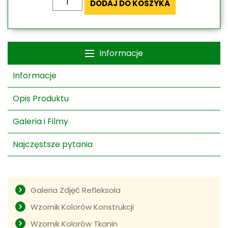
DODAJ DO KOSZYKA
Refleksol
Ziiip
95
Selt
Informacje
–
kaseta
Informacje
kwadratowa
Opis Produktu
Galeria i Filmy
Najczęstsze pytania
Galeria Zdjęć Refleksola
Wzornik Kolorów Konstrukcji
Wzornik Kolorów Tkanin