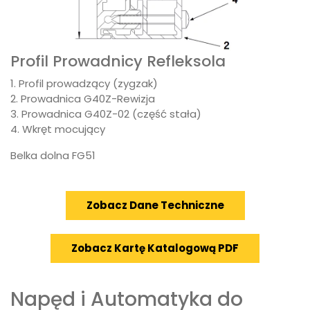
Profil Prowadnicy Refleksola
1. Profil prowadzący (zygzak)
2. Prowadnica G40Z-Rewizja
3. Prowadnica G40Z-02 (część stała)
4. Wkręt mocujący
Belka dolna FG51
Zobacz Dane Techniczne
Zobacz Kartę Katalogową PDF
Napęd i Automatyka do