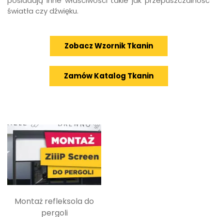
posiadają inne właściwości takie jak przepuszczalność
światła czy dźwięku.
Zobacz Wzornik Tkanin
Zamów Katalog Tkanin
Montaż refleksola do
pergoli