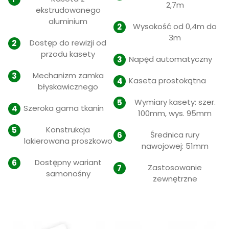
2,7m
ekstrudowanego
aluminium
Wysokość od 0,4m do
3m
Dostęp do rewizji od
przodu kasety
Napęd automatyczny
Mechanizm zamka
Kaseta prostokątna
błyskawicznego
Wymiary kasety: szer.
Szeroka gama tkanin
100mm, wys. 95mm
Konstrukcja
Średnica rury
lakierowana proszkowo
nawojowej: 51mm
Dostępny wariant
Zastosowanie
samonośny
zewnętrzne