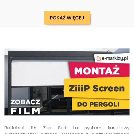
POKAŻ WIĘCEJ
Refleksol 95 Ziiip Selt to system kasetowy