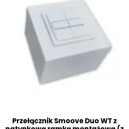
Przełącznik Smoove Duo WT z
natynkową ramką montażową (z