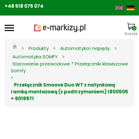
+48 518 075 074
0
Koszyk
>
>
>
Produkty
Automatyka i napędy
>
Automatyka SOMFY
Sterowanie przewodowe * Przełączniki klawiszowe
Somfy
>
Przełącznik Smoove Duo WT z natynkową
ramką montażową (z podtrzymaniem) 1800505
+ 9019971