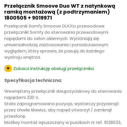
ramką
Przełącznik Smoove Duo WT z natynkową
ramką montażową (z podtrzymaniem)
montażową
1800505 + 9019971
(z
podtrzymaniem)
Przełącznik Somfy Smoove DUOto przewodowe
1800505
przełączniki Somfy do sterowania przewodowymi
napędami do osłon okiennych. Wyróżniają się
+
uniwersalnością zastosowania i ponadczasowym
9019971
wyglądem, który sprawia, że pasują do każdego
wystroju wnętrza.
Zobacz instrukcję obsługi przełącznika
Specyfikacja techniczna:
Wewnętrzny przełącznik dwuprzyciskowy do sterowania
napędami 230 V.
Stała zaprogramowana pozycja, wystarczy przycisnąć
przez chwile klawisz, aby napęd otworzył / zamknął
przesłonę.
Możliwy montaż wpuszczany w puszkach nr ref. 9128033,