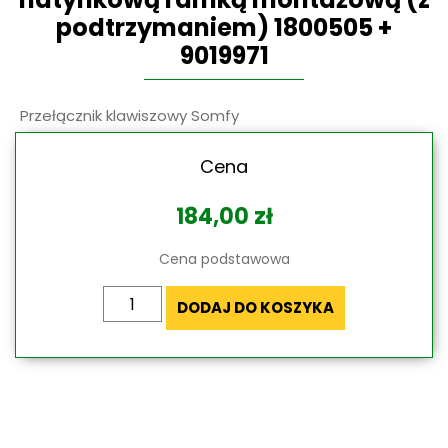
podtrzymaniem) 1800505 +
9019971
Przełącznik klawiszowy Somfy
Cena
184,00
zł
Cena podstawowa
ilość
DODAJ DO KOSZYKA
Przełącznik
Smoove
Duo
WT
z
natynkową