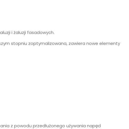
zji i żaluzji fasadowych.
iększym stopniu zoptymalizowana, zawiera nowe elementy
zania z powodu przedłużonego używania napęd