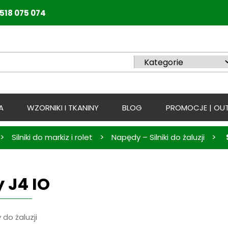
518 075 074
A
WZORNIKI I TKANINY
BLOG
PROMOCJE | OUT
>
>
>
Silniki do markiz i rolet
Napędy – Silniki do żaluzji
 J4 IO
 do żaluzji