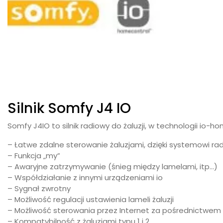
Silnik Somfy J4 IO
Somfy J4IO to silnik radiowy do żaluzji, w technologii io-h
– Łatwe zdalne sterowanie żaluzjami, dzięki systemowi r
– Funkcja „my”
– Awaryjne zatrzymywanie (śnieg między lamelami, itp…)
– Współdziałanie z innymi urządzeniami io
– Sygnał zwrotny
– Możliwość regulacji ustawienia lameli żaluzji
– Możliwość sterowania przez Internet za pośrednictw
– Kompatybilność z żaluzjami typu 1 i 2