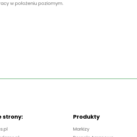
 pracy w położeniu poziomym.
 strony:
Produkty
.pl
Markizy