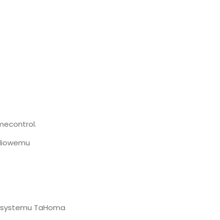
omecontrol.
adiowemu
em systemu TaHoma