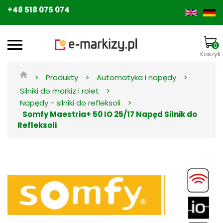
+48 518 075 074
0
Koszyk
>
>
>
Produkty
Automatyka i napędy
>
Silniki do markiz i rolet
>
Napędy - silniki do refleksoli
Somfy Maestria+ 50 IO 25/17 Napęd Silnik do
Refleksoli