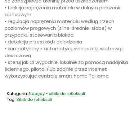
co zabezpiecza tkaninę przed uszkodzeniem
• funkcja naprężenia materiału w dolnym położeniu
krańcowym
• regulacja naprężenia materiału według trzech
poziomów progowych (silne-średnie-słabe) w
przypadku stosowania blokad
• detekcja przeszkód i oblodzenia
• kompatybilny z automatyką słoneczną, wiatrową i
deszczową
• steruj jak Ci wygodnie: lokalnie za pomocą nadajnika
ściennego, pilota i/lub zdalnie przez Internet
wykorzystując centralę smart home TaHoma,
Kategoria:
Napędy - silniki do refleksoli
Tag:
Silnik do refleksoli