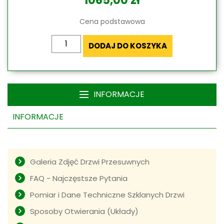
1065,00
zł
Cena podstawowa
ilość
DODAJ DO KOSZYKA
Szklane
ściany
przesuwne
bezramowe
INFORMACJE
Miros
INFORMACJE
Galeria Zdjęć Drzwi Przesuwnych
FAQ - Najczęstsze Pytania
Pomiar i Dane Techniczne Szklanych Drzwi
Sposoby Otwierania (Układy)