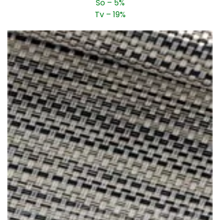
So – 5%
Tv – 19%