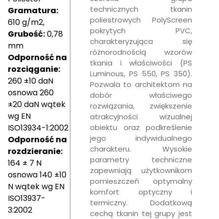
technicznych tkanin
Gramatura:
poliestrowych PolyScreen
610 g/m2,
pokrytych PVC,
Grubość:
0,78
charakteryzująca się
mm
różnorodnością wzorów
Odporność na
tkania i właściwości (PS
rozciąganie:
Luminous, PS 550, PS 350).
260 ±10 daN
Pozwala to architektom na
osnowa 260
dobór właściwego
±20 daN wątek
rozwiązania, zwiększenie
wg EN
atrakcyjności wizualnej
ISO13934-1:2002
obiektu oraz podkreślenie
jego indywidualnego
Odporność na
charakteru. Wysokie
rozdzieranie:
parametry techniczne
164 ± 7 N
zapewniają użytkownikom
osnowa 140 ±10
pomieszczeń optymalny
N wątek wg EN
komfort optyczny i
ISO13937-
termiczny. Dodatkową
3:2002
cechą tkanin tej grupy jest