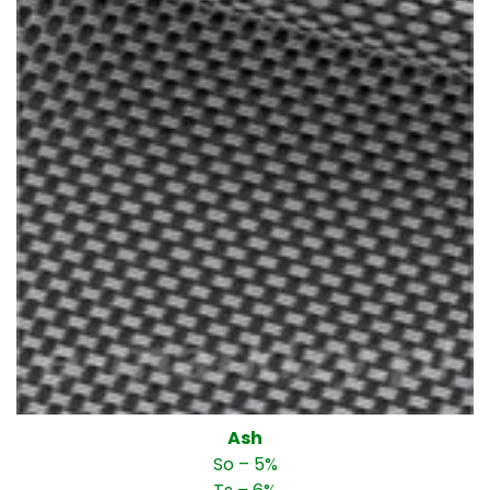
Ash
So – 5%