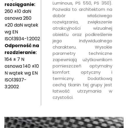
Luminous, PS 550, PS 350).
rozciąganie:
Pozwala to architektom na
260 ±10 daN
dobór właściwego
osnowa 260
rozwiązania, zwiększenie
±20 daN wątek
atrakcyjności wizualnej
wg EN
obiektu oraz podkreślenie
ISO13934-1:2002
jego indywidualnego
Odporność na
charakteru. Wysokie
rozdzieranie:
parametry techniczne
164 ± 7 N
zapewniają użytkownikom
osnowa 140 ±10
pomieszczeń optymalny
komfort optyczny i
N wątek wg EN
termiczny. Dodatkową
ISO13937-
cechą tkanin tej grupy jest
3:2002
łatwość utrzymania w
czystości.