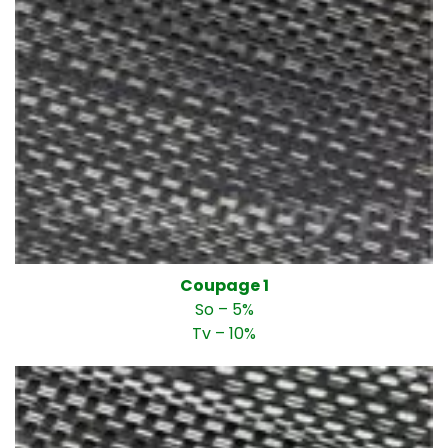
Coupage 1
So – 5%
Tv – 10%