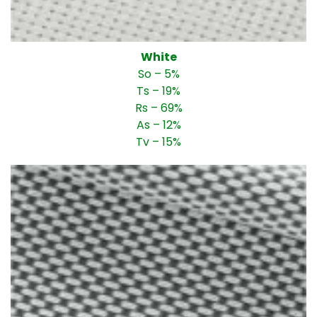
White
So – 5%
Ts – 19%
Rs – 69%
As – 12%
Tv – 15%