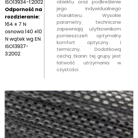
ISO13934-1:2002
obiektu oraz podkreślenie
jego indywidualnego
Odporność na
charakteru. Wysokie
rozdzieranie:
parametry techniczne
164 ± 7 N
zapewniają użytkownikom
osnowa 140 ±10
pomieszczeń optymalny
N wątek wg EN
komfort optyczny i
ISO13937-
termiczny. Dodatkową
3:2002
cechą tkanin tej grupy jest
łatwość utrzymania w
czystości.