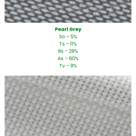
Pearl Grey
So – 5%
Ts – 11%
Rs – 29%
As – 60%
Tv – 9%