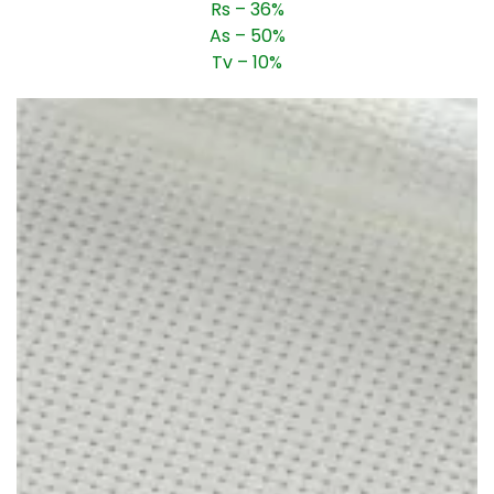
Rs – 36%
As – 50%
Tv – 10%