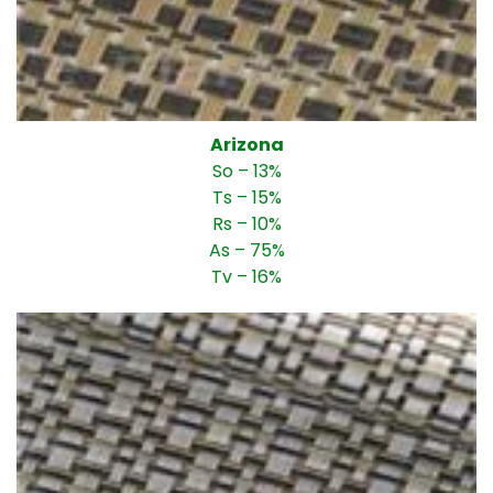
Arizona
So – 13%
Ts – 15%
Rs – 10%
As – 75%
Tv – 16%