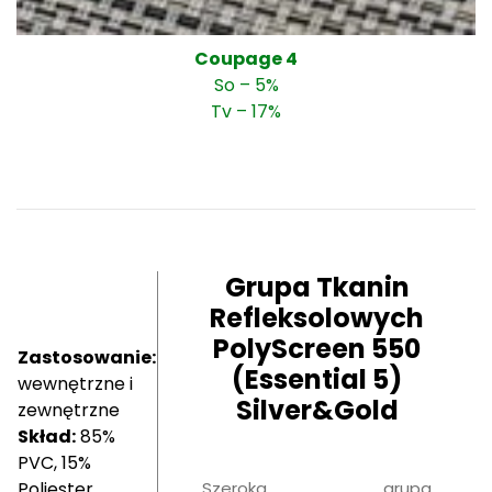
Coupage 4
So – 5%
Tv – 17%
Grupa Tkanin
Refleksolowych
PolyScreen 550
Zastosowanie:
(Essential 5)
wewnętrzne i
Silver&Gold
zewnętrzne
Skład:
85%
PVC, 15%
Poliester
Szeroka grupa