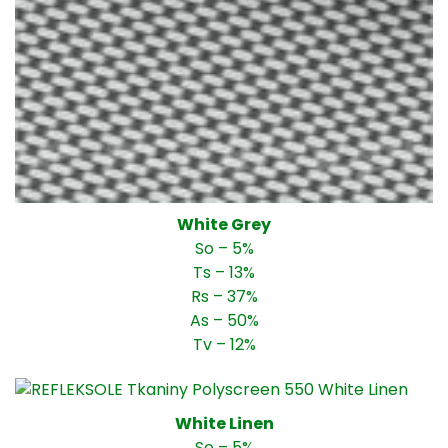
White Grey
So – 5%
Ts – 13%
Rs – 37%
As – 50%
Tv – 12%
White Linen
So – 5%