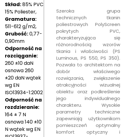
Skład:
85% PVC
Szeroka grupa
15% Poliester,
technicznych tkanin
Gramatura:
poliestrowych PolyScreen
511-612 g/m2,
pokrytych PVC,
Grubość:
0,77-
charakteryzująca się
0,90mm
różnorodnością wzorów
Odporność na
tkania i właściwości (PS
rozciąganie:
Luminous, PS 550, PS 350).
260 ±10 daN
Pozwala to architektom na
osnowa 260
dobór właściwego
±20 daN wątek
rozwiązania, zwiększenie
wg EN
atrakcyjności wizualnej
obiektu oraz podkreślenie
ISO13934-1:2002
jego indywidualnego
Odporność na
charakteru. Wysokie
rozdzieranie:
parametry techniczne
164 ± 7 N
zapewniają użytkownikom
osnowa 140 ±10
pomieszczeń optymalny
N wątek wg EN
komfort optyczny i
ISO13937-