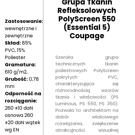
Grupa Tkanin
Refleksolowych
PolyScreen 550
Zastosowanie:
(Essential 5)
wewnętrzne i
Coupage
zewnętrzne
Skład:
85%
PVC, 15%
Poliester
Szeroka grupa
technicznych tkanin
Gramatura:
poliestrowych PolyScreen
610 g/m2,
pokrytych PVC,
Grubość:
0,78
charakteryzująca się
mm
różnorodnością wzorów
Odporność na
tkania i właściwości (PS
rozciąganie:
Luminous, PS 550, PS 350).
260 ±10 daN
Pozwala to architektom na
osnowa 260
dobór właściwego
±20 daN wątek
rozwiązania, zwiększenie
wg EN
atrakcyjności wizualnej