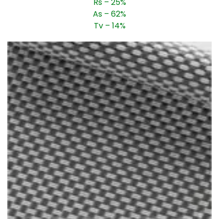
Rs – 25%
As – 62%
Tv – 14%