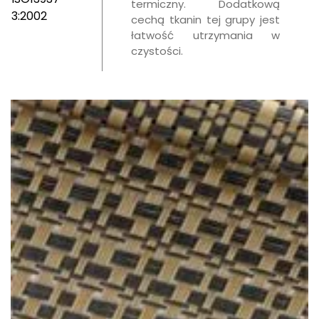
termiczny. Dodatkową
3:2002
cechą tkanin tej grupy jest
łatwość utrzymania w
czystości.