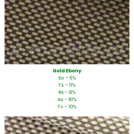
Gold Ebony
So – 5%
Ts – 11%
Rs – 8%
As – 81%
Tv – 10%