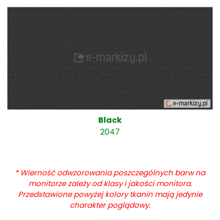
Black
2047
* Wierność odwzorowania poszczególnych barw na
monitorze zależy od klasy i jakości monitora.
Przedstawione powyżej kolory tkanin mają jedynie
charakter poglądowy.