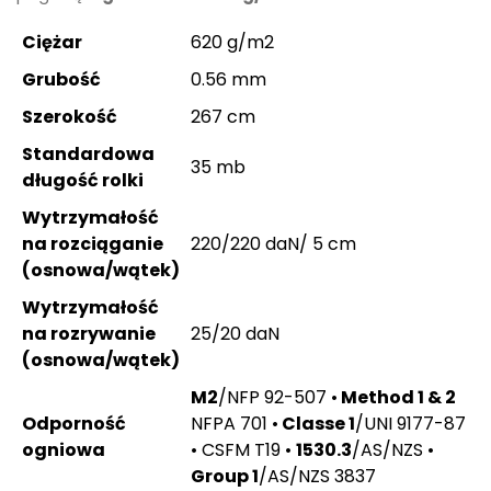
Ciężar
620 g/m2
Grubość
0.56 mm
Szerokość
267 cm
Standardowa
35 mb
długość rolki
Wytrzymałość
na rozciąganie
220/220 daN/ 5 cm
(osnowa/wątek)
Wytrzymałość
na rozrywanie
25/20 daN
(osnowa/wątek)
M2
/NFP 92-507 •
Method 1 & 2
Odporność
NFPA 701 •
Classe 1
/UNI 9177-87
ogniowa
• CSFM T19 •
1530.3
/AS/NZS •
Group 1
/AS/NZS 3837