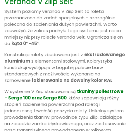
Veranda V Ziiip Selt
System poziomy veranda V Ziiip Selt to roleta
przeznaczona do zadań specjalnych – szczególnie
polecana do zacieniania dużych powierzchni. Warto
zauważyć, że zakres pochyłu tego systemu jest nieco
mniejszy niż przy rolecie veranda Selt. Ogranicza się on
do
kąta 0°-45°
.
Konstrukcja rolety zbudowana jest z
ekstrudowanego
aluminium
z elementami stalowymi. Kolorystyka
konstrukcji występuje w bogatej palecie barw
standardowych z możliwością wykonania na
zamówienie
lakierowania na dowolny kolor RAL
.
W systemie V Ziiip stosowane są
tkaniny poliestrowe
– Serge 100 oraz Serge 600
, które zapewniają różny
stopień zacienienia powierzchni pod roletą i
jednoczesną trwałość poszycia rolety. Unikalny system
prowadzenia tkaniny: prowadnice typu Ziiip, działające
na zasadzie zamka błyskawicznego, oraz zastosowanie
pasa transmisyjnego prowadzonego w rolkowym,