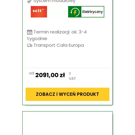
System modułowy
Termin realizacji: ok. 3-4
tygodnie
Transport Cała Europa
od
z
2091,00
zł
VAT
ZOBACZ i WYCEŃ PRODUKT