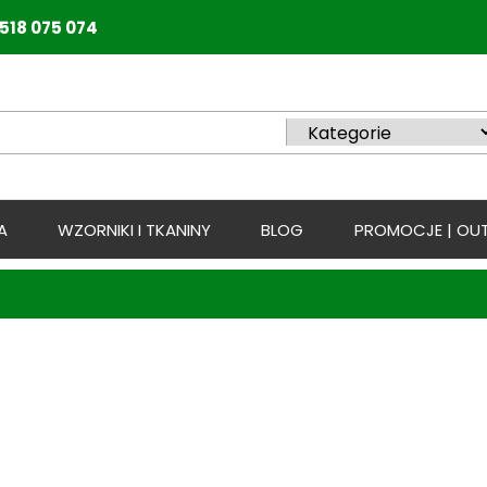
518 075 074
A
WZORNIKI I TKANINY
BLOG
PROMOCJE | OUT