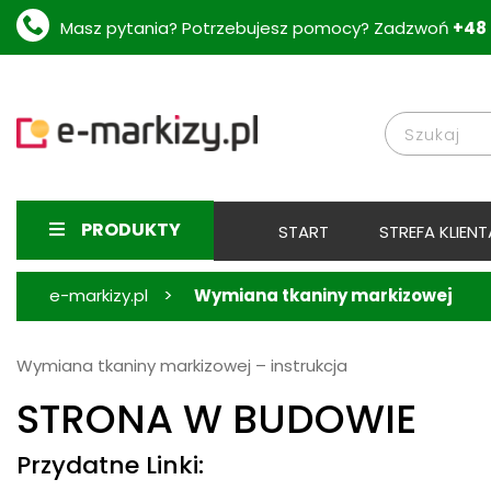
Masz pytania? Potrzebujesz pomocy? Zadzwoń
+48 
PRODUKTY
START
STREFA KLIENT
>
e-markizy.pl
Wymiana tkaniny markizowej
Wymiana tkaniny markizowej – instrukcja
STRONA W BUDOWIE
Przydatne Linki: