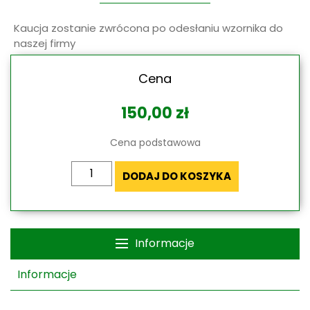
Kaucja zostanie zwrócona po odesłaniu wzornika do
naszej firmy
Cena
150,00
zł
Cena podstawowa
ilość
DODAJ DO KOSZYKA
Wypożycz
wzornik
kolorów
konstrukcji
Informacje
żaluzji
fasadowych
Informacje
za
darmo