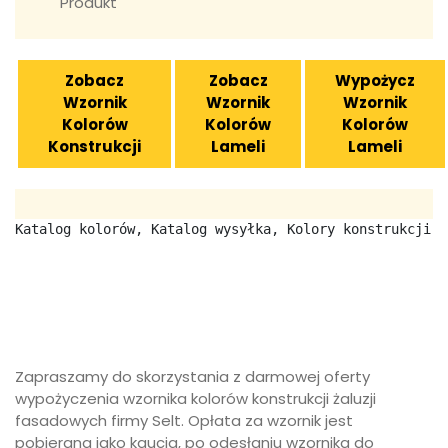
Produkt
Zobacz
Zobacz
Wypożycz
Wzornik
Wzornik
Wzornik
Kolorów
Kolorów
Kolorów
Konstrukcji
Lameli
Lameli
Katalog kolorów, Katalog wysyłka, Kolory konstrukcji, 
Zapraszamy do skorzystania z darmowej oferty
wypożyczenia wzornika kolorów konstrukcji żaluzji
fasadowych firmy Selt. Opłata za wzornik jest
pobierana jako kaucja, po odesłaniu wzornika do