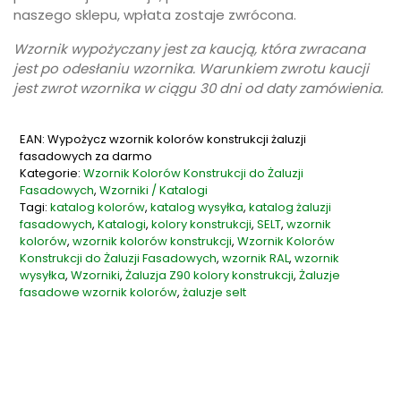
naszego sklepu, wpłata zostaje zwrócona.
Wzornik wypożyczany jest za kaucją, która zwracana
jest po odesłaniu wzornika. Warunkiem zwrotu kaucji
jest zwrot wzornika w ciągu 30 dni od daty zamówienia.
EAN: Wypożycz wzornik kolorów konstrukcji żaluzji
fasadowych za darmo
Kategorie:
Wzornik Kolorów Konstrukcji do Żaluzji
Fasadowych
,
Wzorniki / Katalogi
Tagi:
katalog kolorów
,
katalog wysyłka
,
katalog żaluzji
fasadowych
,
Katalogi
,
kolory konstrukcji
,
SELT
,
wzornik
kolorów
,
wzornik kolorów konstrukcji
,
Wzornik Kolorów
Konstrukcji do Żaluzji Fasadowych
,
wzornik RAL
,
wzornik
wysyłka
,
Wzorniki
,
Żaluzja Z90 kolory konstrukcji
,
Żaluzje
fasadowe wzornik kolorów
,
żaluzje selt