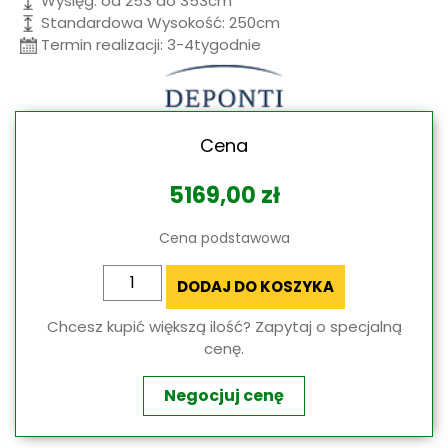
Wysięg: od 253 do 353cm
Standardowa Wysokość: 250cm
Termin realizacji: 3-4tygodnie
Cena
5169,00
zł
Cena podstawowa
ilość
DODAJ DO KOSZYKA
Zadaszenie
Tarasu
Chcesz kupić większą ilość? Zapytaj o specjalną
z
cenę.
Poliwęglanu
Nebbiolo
Negocjuj cenę
Deponti