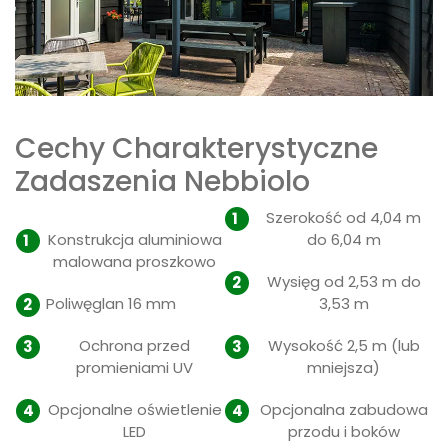
Cechy Charakterystyczne
Zadaszenia Nebbiolo
Szerokość od 4,04 m
Konstrukcja aluminiowa
do 6,04 m
malowana proszkowo
Wysięg od 2,53 m do
Poliwęglan 16 mm
3,53 m
Ochrona przed
Wysokość 2,5 m (lub
promieniami UV
mniejsza)
Opcjonalne oświetlenie
Opcjonalna zabudowa
LED
przodu i boków