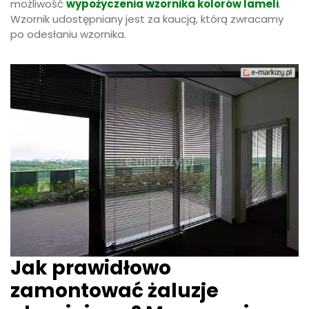
możliwość
wypożyczenia wzornika kolorów lameli
.
Wzornik udostępniany jest za kaucją, którą zwracamy
po odesłaniu wzornika.
Jak prawidłowo
zamontować żaluzje