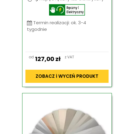
Termin realizacji: ok. 3-4
tygodnie
od
z VAT
127,00
zł
ZOBACZ i WYCEŃ PRODUKT