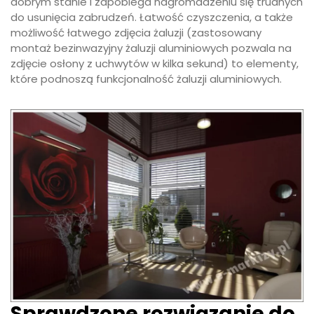
dobrym stanie i zapobiega nagromadzeniu się trudnych
do usunięcia zabrudzeń. Łatwość czyszczenia, a także
możliwość łatwego zdjęcia żaluzji (zastosowany
montaż bezinwazyjny żaluzji aluminiowych pozwala na
zdjęcie osłony z uchwytów w kilka sekund) to elementy,
które podnoszą funkcjonalność żaluzji aluminiowych.
Sprawdzone rozwiązanie do