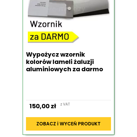
Wypożycz wzornik
kolorów lameli żaluzji
aluminiowych za darmo
z VAT
150,00
zł
ZOBACZ i WYCEŃ PRODUKT