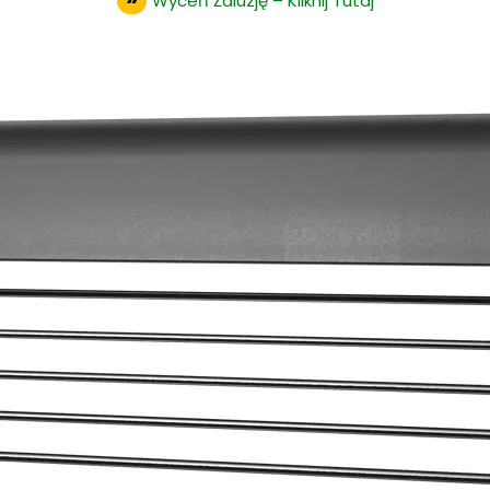
Wyceń Żaluzję – Kliknij Tutaj