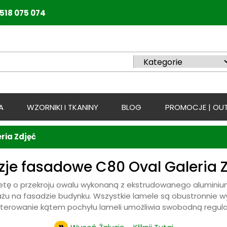
518 075 074
A
WZORNIKI I TKANINY
BLOG
PROMOCJE | OUT
ria Zdjęć
zje fasadowe C80 Oval Galeria 
setę o przekroju owalu wykonaną z ekstrudowanego aluminiu
ażu na fasadzie budynku. Wszystkie lamele są obustronnie 
sterowanie kątem pochyłu lameli umożliwia swobodną regulac