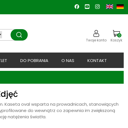
0
Twoje konto
Koszyk
LET
DO POBRANIA
O NAS
KONTAKT
Zdjęć
m. Kaseta oval wsparta na prowadnicach, stanowiących
wyprofilowane do wewnątrz co zapewnia im zwiększoną
ję natężenia światła.