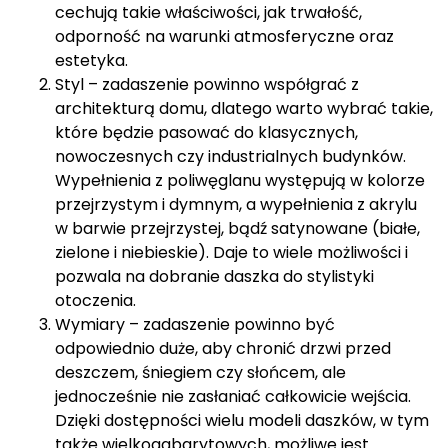
Styl – zadaszenie powinno współgrać z
architekturą domu, dlatego warto wybrać takie,
które będzie pasować do klasycznych,
nowoczesnych czy industrialnych budynków.
Wypełnienia z poliwęglanu występują w kolorze
przejrzystym i dymnym, a wypełnienia z akrylu
w barwie przejrzystej, bądź satynowane (białe,
zielone i niebieskie). Daje to wiele możliwości i
pozwala na dobranie daszka do stylistyki
otoczenia.
Wymiary – zadaszenie powinno być
odpowiednio duże, aby chronić drzwi przed
deszczem, śniegiem czy słońcem, ale
jednocześnie nie zasłaniać całkowicie wejścia.
Dzięki dostępności wielu modeli daszków, w tym
także wielkogabarytowych, możliwe jest
dobranie zadaszenia do każdej przestrzeni.
Montaż – montaż daszków nie wymaga
specjalistycznej wiedzy ani umiejętności. Daszki