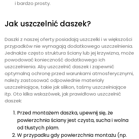
Daszki z naszej oferty posiadają uszczelki i w większości
przypadków nie wymagają dodatkowego uszczelnienia.
Jednakże często struktura ściany lub jej krzywizna, może
powodować konieczność dodatkowego ich
uszczelnienia. Aby uszczelnić daszek i zapewnić
optymalną ochronę przed warunkami atmosferycznymi,
należy zastosować odpowiednie materiały
uszczelniające, takie jak silikon, taśmy uszczelniające
itp. Oto kilka wskazówek, jak prawidłowo uszczelnić
daszek:
Przed montażem daszka, upewnij się, że
powierzchnia ściany jest czysta, sucha i wolna
od tłustych plam.
W przypadku gdy powierzchnia montażu (np.
ściana) posiada krzywizny, zastosuj silikon lub
inną masę uszczelniającą w miejscach, gdzie
daszek łączy się ze ścianą, aby zapobiec