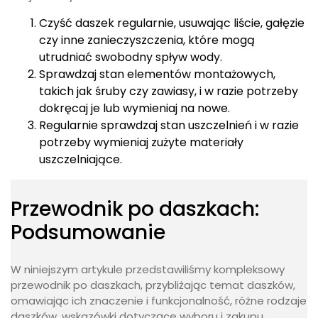
utrudniać swobodny spływ wody.
Sprawdzaj stan elementów montażowych,
takich jak śruby czy zawiasy, i w razie potrzeby
dokręcaj je lub wymieniaj na nowe.
Regularnie sprawdzaj stan uszczelnień i w razie
potrzeby wymieniaj zużyte materiały
uszczelniające.
Przewodnik po daszkach:
Podsumowanie
W niniejszym artykule przedstawiliśmy kompleksowy
przewodnik po daszkach, przybliżając temat daszków,
omawiając ich znaczenie i funkcjonalność, różne rodzaje
daszków, wskazówki dotyczące wyboru i zakupu
zadaszenia drzwi oraz kluczowe aspekty montażu,
uszczelniania i pielęgnacji daszka. Podsumowując,
daszki nad drzwi mogą stanowić estetyczne