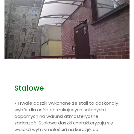
Stalowe
• Trwałe daszki wykonane ze stali to doskonały
wybór dla osób poszukujących solidnych i
odpornych na warunki atmosferyczne
zadaszeń. Stalowe daszki charakteryzują się
wysoką wytrzymałością na korozję, co
przekłada się na długą żywotność produktu.
Ponadto, daszki takie są łatwe w montażu i
konserwacji, co czyni je praktycznym
rozwiązaniem dla każdego domu.Najchętniej