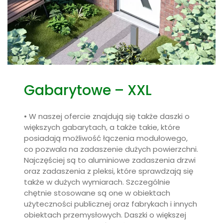
Gabarytowe – XXL
• W naszej ofercie znajdują się także daszki o
większych gabarytach, a także takie, które
posiadają możliwość łączenia modułowego,
co pozwala na zadaszenie dużych powierzchni.
Najczęściej są to aluminiowe zadaszenia drzwi
oraz zadaszenia z pleksi, które sprawdzają się
także w dużych wymiarach. Szczególnie
chętnie stosowane są one w obiektach
użyteczności publicznej oraz fabrykach i innych
obiektach przemysłowych. Daszki o większej
powierzchni mogą być zarówno w stylu
klasycznym, jak na przykład
daszek płaski Plus
,
jak i w stylu nowoczesnym, jak daszek
Bolonia
XL