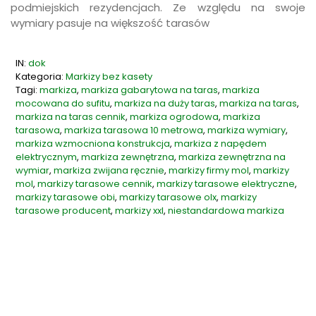
podmiejskich rezydencjach. Ze względu na swoje
wymiary pasuje na większość tarasów
IN:
dok
Kategoria:
Markizy bez kasety
Tagi:
markiza
,
markiza gabarytowa na taras
,
markiza
mocowana do sufitu
,
markiza na duży taras
,
markiza na taras
,
markiza na taras cennik
,
markiza ogrodowa
,
markiza
tarasowa
,
markiza tarasowa 10 metrowa
,
markiza wymiary
,
markiza wzmocniona konstrukcja
,
markiza z napędem
elektrycznym
,
markiza zewnętrzna
,
markiza zewnętrzna na
wymiar
,
markiza zwijana ręcznie
,
markizy firmy mol
,
markizy
mol
,
markizy tarasowe cennik
,
markizy tarasowe elektryczne
,
markizy tarasowe obi
,
markizy tarasowe olx
,
markizy
tarasowe producent
,
markizy xxl
,
niestandardowa markiza