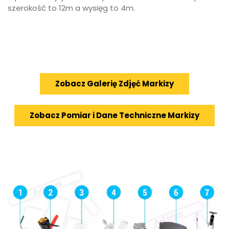
szerokość to 12m a wysięg to 4m.
Zobacz Galerię Zdjęć Markizy
Zobacz Pomiar i Dane Techniczne Markizy