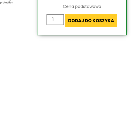
Cena podstawowa
ilość
DODAJ DO KOSZYKA
Pergola
Tarasowa
Przyścienna
Aura