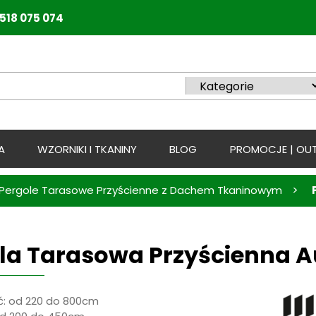
518 075 074
A
WZORNIKI I TKANINY
BLOG
PROMOCJE | OUT
>
Pergole Tarasowe Przyścienne z Dachem Tkaninowym
la Tarasowa Przyścienna A
: od 220 do 800cm