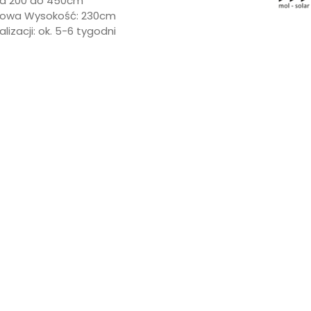
od 200 do 450cm
owa Wysokość: 230cm
lizacji: ok. 5-6 tygodni