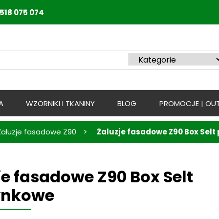
518 075 074
A
WZORNIKI I TKANINY
BLOG
PROMOCJE | OUT
>
Żaluzje fasadowe Z90
Żaluzje fasadowe Z90 Box Sel
je fasadowe Z90 Box Selt
ynkowe