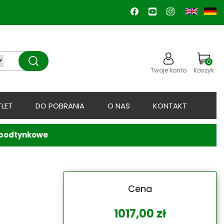
0
Twoje konto
Koszyk
LET
DO POBRANIA
O NAS
KONTAKT
t podtynkowe
Cena
1017,00
zł