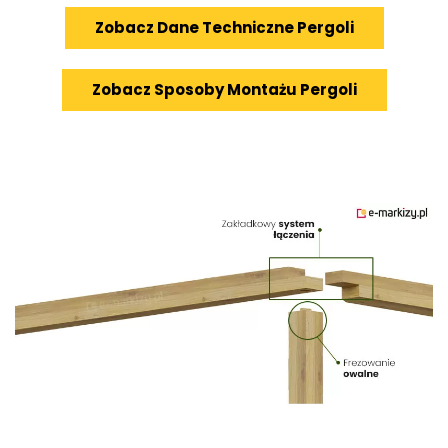
Zobacz Dane Techniczne Pergoli
Zobacz Sposoby Montażu Pergoli