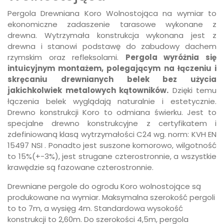
Pergola Drewniana Koro Wolnostojąca na wymiar to
ekonomiczne zadaszenie tarasowe wykonane z
drewna. Wytrzymała konstrukcja wykonana jest z
drewna i stanowi podstawę do zabudowy dachem
rzymskim oraz refleksolami.
Pergola wyróżnia się
intuicyjnym montażem, polegającym na łączeniu i
skręcaniu drewnianych belek bez użycia
jakichkolwiek metalowych kątowników.
Dzięki temu
łączenia belek wyglądają naturalnie i estetycznie.
Drewno konstrukcji Koro to odmiana świerku. Jest to
specjalne drewno konstrukcyjne z certyfikatem i
zdefiniowaną klasą wytrzymałości C24 wg. norm: KVH EN
15497 NSI . Ponadto jest suszone komorowo, wilgotność
to 15%(+-3%), jest strugane czterostronnie, a wszystkie
krawędzie są fazowane czterostronnie.
Drewniane pergole do ogrodu Koro wolnostojące są
produkowane na wymiar. Maksymalna szerokość pergoli
to to 7m, a wysięg 4m. Standardowa wysokość
konstrukcji to 2,60m. Do szerokości 4,5m, pergola