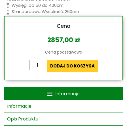
Wysięg: od 50 do 400cm
Standardowa Wysokość: 260cm
Cena
2857,00
zł
Cena podstawowa
ilość
DODAJ DO KOSZYKA
Pergola
Drewniana
Koro
-
Informacje
Wolnostojąca
Informacje
Opis Produktu