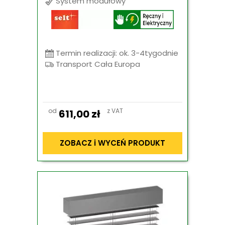
System modułowy
Termin realizacji: ok. 3-4tygodnie
Transport Cała Europa
od
z VAT
611,00
zł
ZOBACZ i WYCEŃ PRODUKT