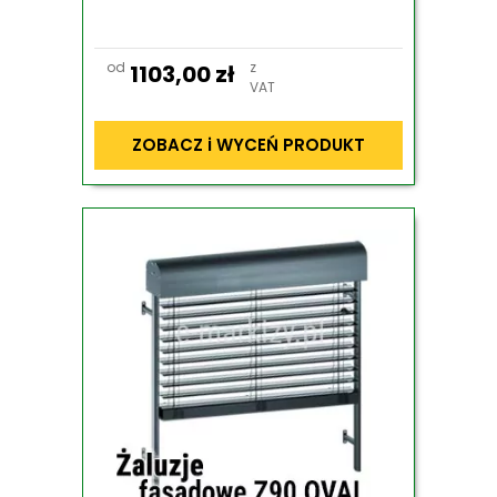
od
z
1103,00
zł
VAT
ZOBACZ i WYCEŃ PRODUKT