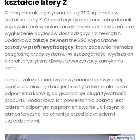
kształcie litery Z
Cechą charakterystyczną żaluzji Z90 są lamele w
kształcie litery Z. Charakterystyczna konstrukcja lameli
zapewnia maksymalne zaciemnienie pomieszczeń oraz
wygłuszenie odgłosów dochodzących z zewnątrz.
Dodatkowo żaluzje zewnętrzne Z90 wyposażone
zostały w
profil wyciszający,
który zapewnia niemalże
bezgłośną pracę systemu. W szczególności wycisza on
charakterystyczny dźwięk towarzyszący zamykaniu
lamel.
Lamele żaluzji fasadowych wykonane są z wysokiej
jakości aluminium, które jest nie tylko lekkie, ale także
odporne na korozję, co gwarantuje długą żywotność
produktu. Dodatkowo ich powierzchnia pokryta jest
lakierem odpornym na promieniowanie UV i czynniki
atmosferyczne, co chroni je przed blaknięciem i
uszkodzeniami.