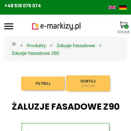
+48 518 075 074
0
Koszyk
>
>
>
Produkty
Żaluzje fasadowe
Żaluzje fasadowe Z90
SORTUJ
FILTRUJ
DOMYŚLNIE
ŻALUZJE FASADOWE Z90