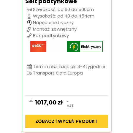
Selt podtynkowe
Szerokość: od 60 do 500cm
Wysokość: od 40 do 454cm
Napęd elektryczny
Montaż: zewnętrzny
Box podtynkowy
Termin realizacji: ok. 3-4tygodnie
Transport Cała Europa
od
z
1017,00
zł
VAT
ZOBACZ i WYCEŃ PRODUKT