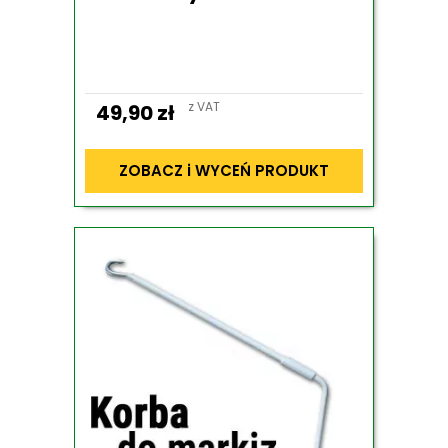
z VAT
49,90
zł
ZOBACZ i WYCEŃ PRODUKT