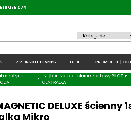
518 075 074
A
WZORNIKI I TKANINY
BLOG
PROMOCJE | OUT
utomatyka
Najbardziej popularne zestawy PILOT +
>
OODA
CENTRALKA
 MAGNETIC DELUXE ścienny 1s
alka Mikro