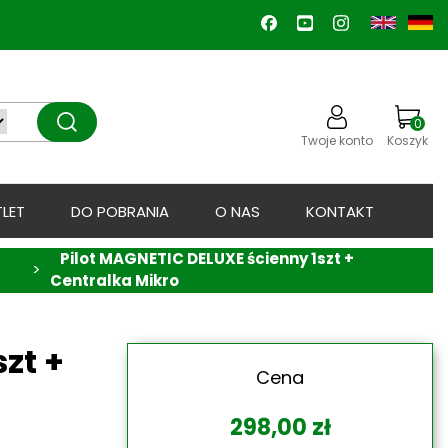
0
Twoje konto
Koszyk
LET
DO POBRANIA
O NAS
KONTAKT
Pilot MAGNETIC DELUXE ścienny 1szt +
>
Centralka Mikro
zt +
Cena
298,00
zł