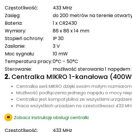
Częstotliwość:
433 MHz
Zasięg:
do 200 metrów na terenie otwart
Bateria:
1 x CR2430
Wymiary:
86 x 86 x 14 mm
Stopień ochrony:
IP 30
Zasilanie:
3 V
Moc sygnału:
10 mW
Temperatura pracy:
0°C – 50°C
Sterowanie:
możliwość sterowania 1 napędem
2.
Centralka MIKRO 1-kanałowa (400W)
Centralka serii MIKRO dzięki swoim małym rozmiarom
Możliwość podłączenia jednego napędu o mocy niep
Centralka jest kompatybilna ze wszystkimi urządzen
Praca wszystkich urzadzen na czestotliwosci 433 MHz
Zobacz instrukcję obsługi centralki
Częstotliwość:
433 MHz