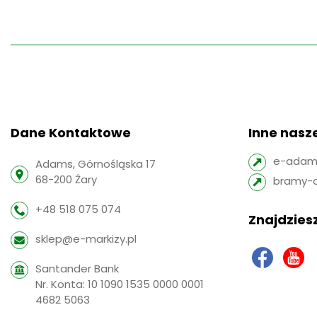
Dane Kontaktowe
Inne nasze
e-adams
Adams, Górnośląska 17
68-200 Żary
bramy-
+48 518 075 074
Znajdziesz
sklep@e-markizy.pl
Santander Bank
Nr. Konta: 10 1090 1535 0000 0001
4682 5063