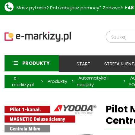
Masz pytania? Potrzebujesz pomocy? Zadzwoń
+48 
PRODUKTY
START
STREFA KLIENT
e-
Automatyka i
A
>
>
>
Produkty
markizy.pl
napędy
Y
Pilot
Centr