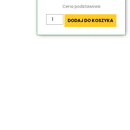
Cena podstawowa
ilość
DODAJ DO KOSZYKA
Pilot
MAGNETIC
DELUXE
ścienny
1szt
+
Centralka
Mikro