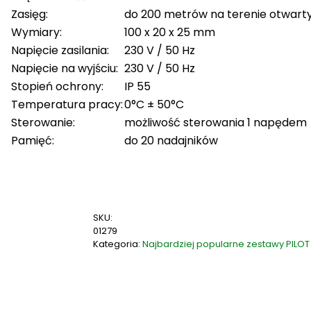
Zasięg:
do 200 metrów na terenie otwart
Wymiary:
100 x 20 x 25 mm
Napięcie zasilania:
230 V / 50 Hz
Napięcie na wyjściu:
230 V / 50 Hz
Stopień ochrony:
IP 55
Temperatura pracy:
0°C ± 50°C
Sterowanie:
możliwość sterowania 1 napędem
Pamięć:
do 20 nadajników
SKU:
01279
Kategoria:
Najbardziej popularne zestawy PILO