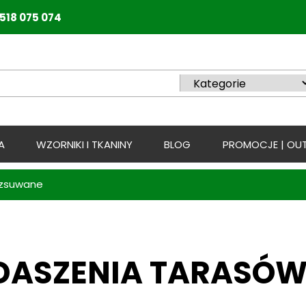
518 075 074
A
WZORNIKI I TKANINY
BLOG
PROMOCJE | OUT
ozsuwane
DASZENIA TARASÓ