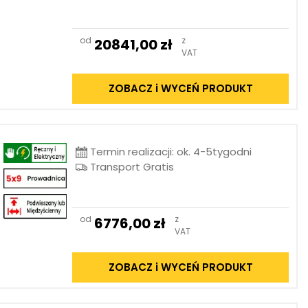
od
z
20841,00
zł
VAT
ZOBACZ i WYCEŃ PRODUKT
Termin realizacji: ok. 4-5tygodni
Transport Gratis
od
z
6776,00
zł
VAT
ZOBACZ i WYCEŃ PRODUKT