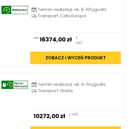
Termin realizacji: ok. 8-10tygodni
Transport Cała Europa
od
z
16374,00
zł
VAT
ZOBACZ i WYCEŃ PRODUKT
Termin realizacji: ok. 4-5tygodni
Transport Gratis
z VAT
10272,00
zł