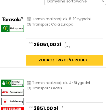
Termin realizacji: ok. 8-10tygodni
Transport Cała Europa
od
z
26051,00
zł
VAT
ZOBACZ i WYCEŃ PRODUKT
Termin realizacji: ok. 4-5tygodni
Transport Gratis
od
z
3851,00
zł