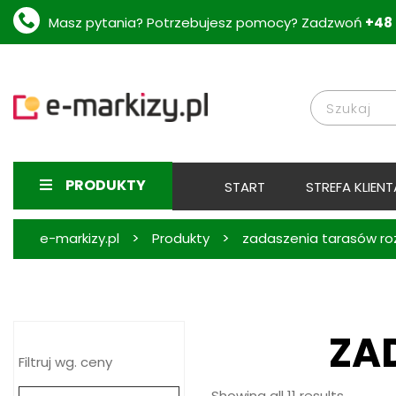
Masz pytania? Potrzebujesz pomocy? Zadzwoń
+48 
PRODUKTY
START
STREFA KLIENT
>
>
e-markizy.pl
Produkty
zadaszenia tarasów r
ZA
Filtruj wg. ceny
Showing all 11 results