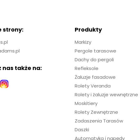
 strony:
Produkty
.pl
Markizy
adams.pl
Pergole tarasowe
Dachy do pergoli
 nas także na:
Refleksole
Żaluzje fasadowe
Rolety Veranda
Rolety i żaluzje wewnętrzne
Moskitiery
Rolety Zewnętrzne
Zadaszenia Tarasów
Daszki
Automatyka i napędy