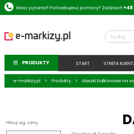
Masz pytania? Potrzebujesz pomocy? Zadzwoń
+48 
PRODUKTY
START
STREFA KLIENT
>
>
e-markizy.pl
Produkty
daszki balkonowe na w
D
Filtruj wg. ceny
Showing all 3 results