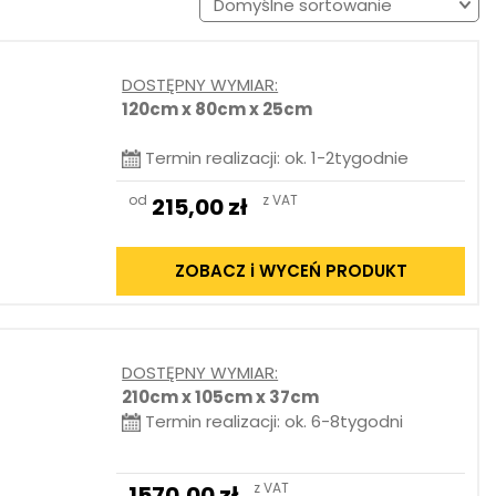
DOSTĘPNY WYMIAR:
120cm x 80cm x 25cm
Termin realizacji: ok. 1-2tygodnie
od
z VAT
215,00
zł
ZOBACZ i WYCEŃ PRODUKT
DOSTĘPNY WYMIAR:
210cm x 105cm x 37cm
Termin realizacji: ok. 6-8tygodni
z VAT
1570,00
zł