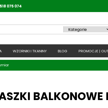
518 075 074
A
WZORNIKI I TKANINY
BLOG
PROMOCJE | OUT
ymiar
ASZKI BALKONOWE