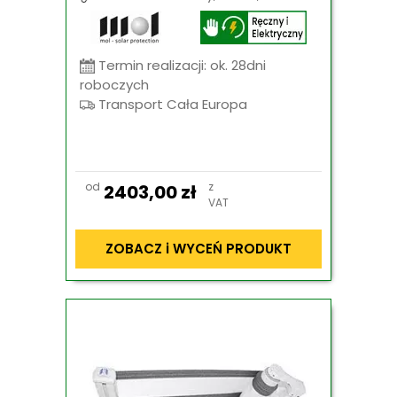
Termin realizacji: ok. 28dni
roboczych
Transport Cała Europa
od
z
2403,00
zł
VAT
ZOBACZ i WYCEŃ PRODUKT