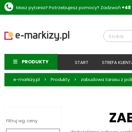
Masz pytania? Potrzebujesz pomocy? Zadzwoń
+48 
PRODUKTY
START
STREFA KLIENT
>
>
e-markizy.pl
Produkty
zabudowa tarasu z pol
ZA
Filtruj wg. ceny
Wyświetlanie jednego wynik