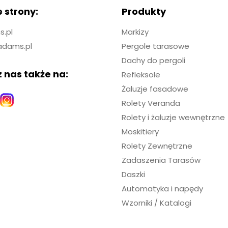
 strony:
Produkty
.pl
Markizy
adams.pl
Pergole tarasowe
Dachy do pergoli
 nas także na:
Refleksole
Żaluzje fasadowe
Rolety Veranda
Rolety i żaluzje wewnętrzne
Moskitiery
Rolety Zewnętrzne
Zadaszenia Tarasów
Daszki
Automatyka i napędy
Wzorniki / Katalogi