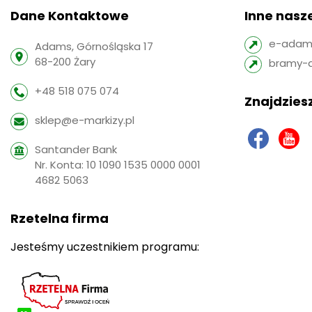
Dane Kontaktowe
Inne nasze
e-adams
Adams, Górnośląska 17
68-200 Żary
bramy-
+48 518 075 074
Znajdziesz
sklep@e-markizy.pl
Santander Bank
Nr. Konta: 10 1090 1535 0000 0001
4682 5063
Rzetelna firma
Jesteśmy uczestnikiem programu: