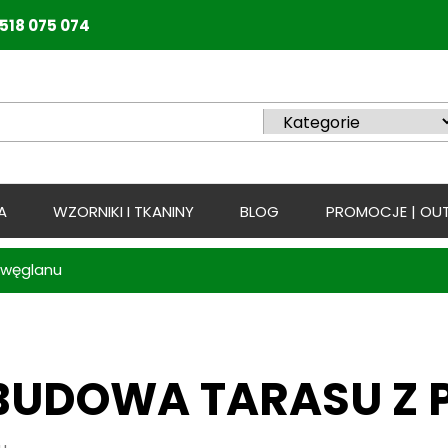
518 075 074
A
WZORNIKI I TKANINY
BLOG
PROMOCJE | OUT
iwęglanu
BUDOWA TARASU Z 
u