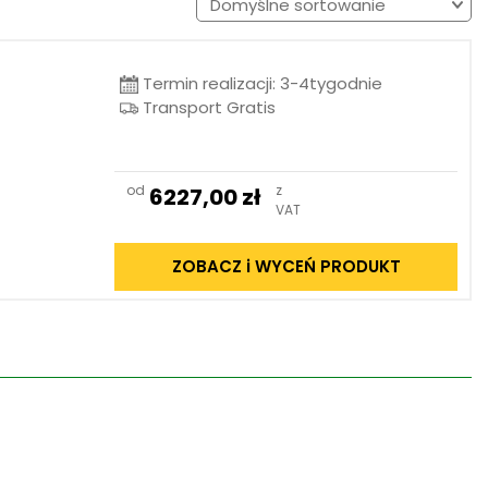
Termin realizacji: 3-4tygodnie
Transport Gratis
od
z
6227,00
zł
VAT
ZOBACZ i WYCEŃ PRODUKT