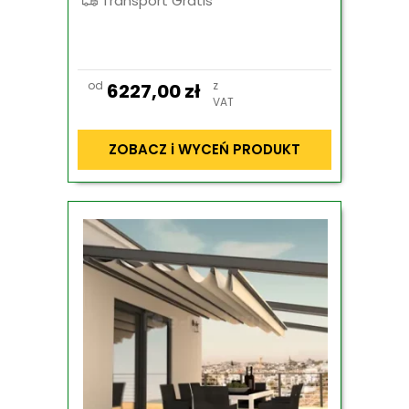
Transport Gratis
od
z
6227,00
zł
VAT
ZOBACZ i WYCEŃ PRODUKT