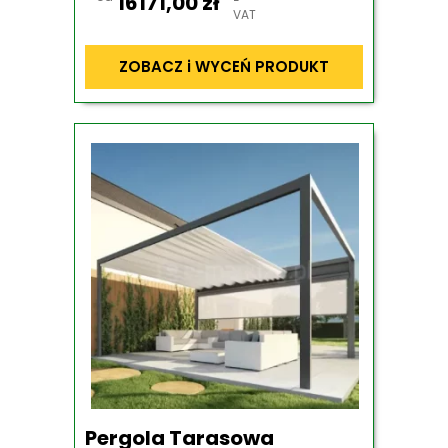
16171,00
zł
VAT
ZOBACZ i WYCEŃ PRODUKT
Pergola Tarasowa