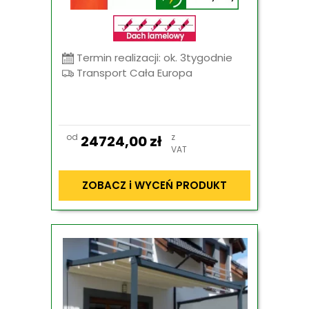
Termin realizacji: ok. 3tygodnie
Transport Cała Europa
od
z
24724,00
zł
VAT
ZOBACZ i WYCEŃ PRODUKT