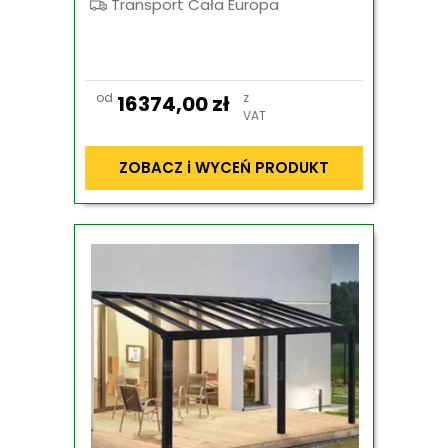
Transport Cała Europa
od
z
16374,00
zł
VAT
ZOBACZ i WYCEŃ PRODUKT