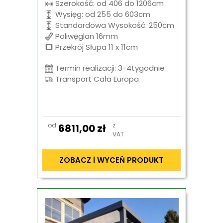
Szerokość: od 406 do 1206cm
Wysięg: od 255 do 603cm
Standardowa Wysokość: 250cm
Poliwęglan 16mm
Przekrój Słupa 11 x 11cm
Termin realizacji: 3-4tygodnie
Transport Cała Europa
od
z
6811,00
zł
VAT
ZOBACZ i WYCEŃ PRODUKT