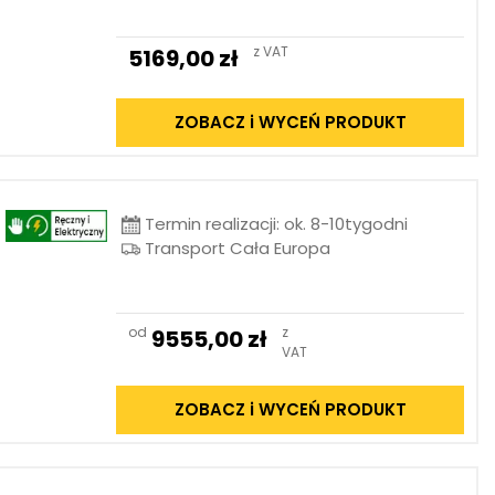
z VAT
5169,00
zł
ZOBACZ i WYCEŃ PRODUKT
Termin realizacji: ok. 8-10tygodni
Transport Cała Europa
od
z
9555,00
zł
VAT
ZOBACZ i WYCEŃ PRODUKT