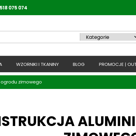
518 075 074
A
WZORNIKI I TKANINY
BLOG
PROMOCJE | OUT
a ogrodu zimowego
STRUKCJA ALUMIN