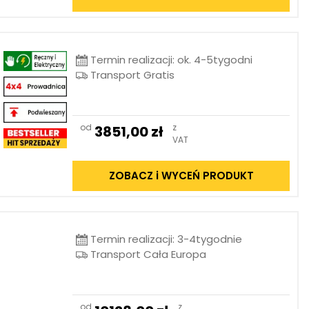
Termin realizacji: ok. 4-5tygodni
Transport Gratis
od
z
3851,00
zł
VAT
ZOBACZ i WYCEŃ PRODUKT
Termin realizacji: 3-4tygodnie
Transport Cała Europa
od
z