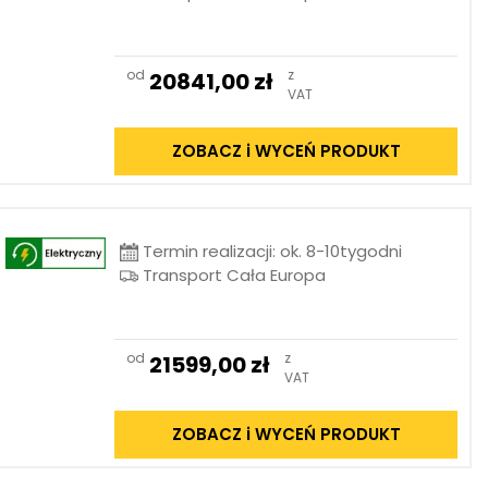
od
z
20841,00
zł
VAT
ZOBACZ i WYCEŃ PRODUKT
Termin realizacji: ok. 8-10tygodni
Transport Cała Europa
od
z
21599,00
zł
VAT
ZOBACZ i WYCEŃ PRODUKT