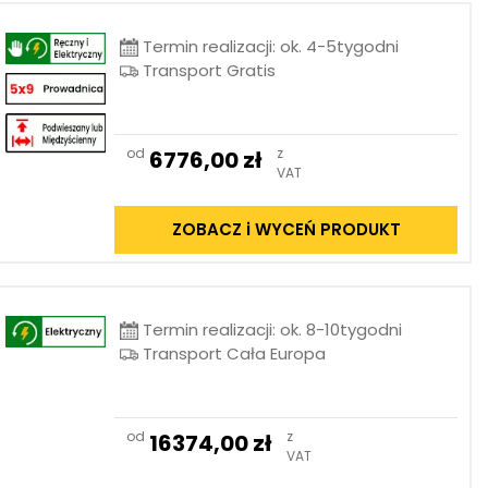
Termin realizacji: ok. 4-5tygodni
Transport Gratis
od
z
6776,00
zł
VAT
ZOBACZ i WYCEŃ PRODUKT
Termin realizacji: ok. 8-10tygodni
Transport Cała Europa
od
z
16374,00
zł
VAT