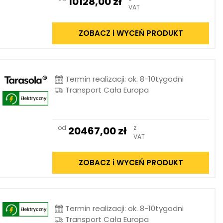
10128,00
zł
VAT
ZOBACZ i WYCEŃ PRODUKT
Termin realizacji: ok. 8-10tygodni
Transport Cała Europa
od
z
20467,00
zł
VAT
ZOBACZ i WYCEŃ PRODUKT
Termin realizacji: ok. 8-10tygodni
Transport Cała Europa