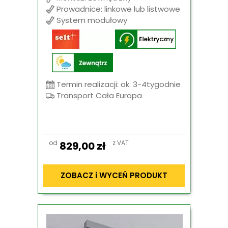
Prowadnice: linkowe lub listwowe
System modułowy
Termin realizacji: ok. 3-4tygodnie
Transport Cała Europa
od
z VAT
829,00
zł
ZOBACZ i WYCEŃ PRODUKT