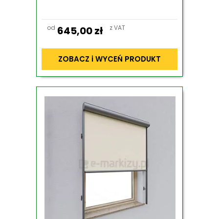
od
z VAT
645,00
zł
ZOBACZ i WYCEŃ PRODUKT