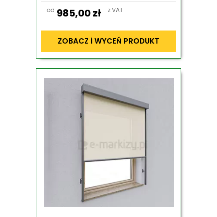
od
z VAT
985,00
zł
ZOBACZ i WYCEŃ PRODUKT