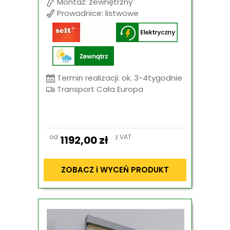
Montaż: zewnętrzny
Prowadnice: listwowe
Termin realizacji: ok. 3-4tygodnie
Transport Cała Europa
od
z VAT
1192,00
zł
ZOBACZ i WYCEŃ PRODUKT