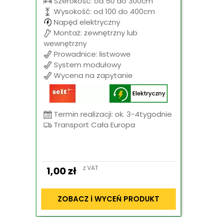
Szerokość: od 50 do 300cm
Wysokość: od 100 do 400cm
Napęd elektryczny
Montaż: zewnętrzny lub
wewnętrzny
Prowadnice: listwowe
System modułowy
Wycena na zapytanie
Termin realizacji: ok. 3-4tygodnie
Transport Cała Europa
z VAT
1,00
zł
ZOBACZ i WYCEŃ PRODUKT