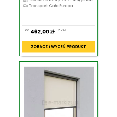
Transport Cała Europa
od
z VAT
462,00
zł
ZOBACZ i WYCEŃ PRODUKT