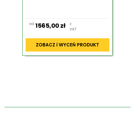
od
z
1565,00
zł
VAT
ZOBACZ i WYCEŃ PRODUKT