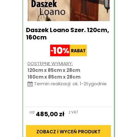
Daszek Loano Szer. 120cm,
160cm
DOSTĘPNE WYMIARY:
120cm x 85cm x 28cm
160cm x 85cm x 28cm
Termin realizacji: ok. 1-2tygodnie
od
z VAT
485,00
zł
ZOBACZ i WYCEŃ PRODUKT