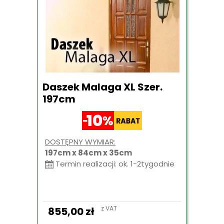
Daszek Malaga XL Szer.
197cm
DOSTĘPNY WYMIAR:
197cm x 84cm x 35cm
Termin realizacji: ok. 1-2tygodnie
z VAT
855,00
zł