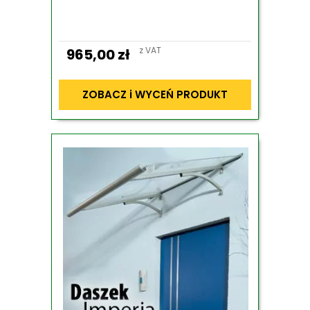
z VAT
965,00
zł
ZOBACZ i WYCEŃ PRODUKT