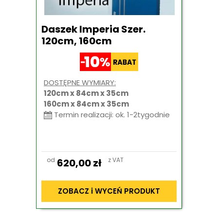
Daszek Imperia Szer.
120cm, 160cm
DOSTĘPNE WYMIARY:
120cm x 84cm x 35cm
160cm x 84cm x 35cm
Termin realizacji: ok. 1-2tygodnie
od
z VAT
620,00
zł
ZOBACZ i WYCEŃ PRODUKT