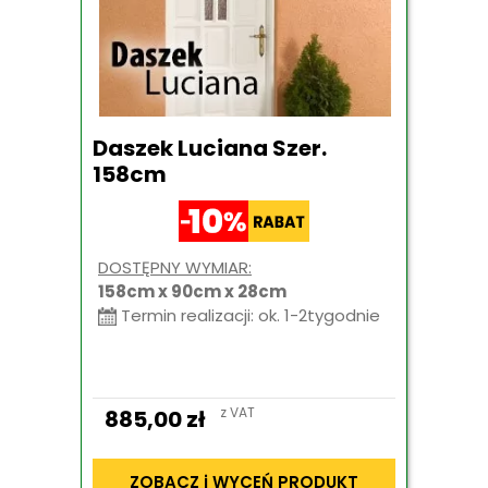
Daszek Luciana Szer.
158cm
DOSTĘPNY WYMIAR:
158cm x 90cm x 28cm
Termin realizacji: ok. 1-2tygodnie
z VAT
885,00
zł
ZOBACZ i WYCEŃ PRODUKT