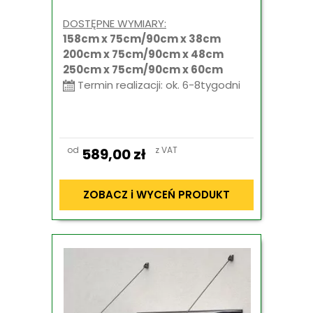
DOSTĘPNE WYMIARY:
158cm x 75cm/90cm x 38cm
200cm x 75cm/90cm x 48cm
250cm x 75cm/90cm x 60cm
Termin realizacji: ok. 6-8tygodni
od
z VAT
589,00
zł
ZOBACZ i WYCEŃ PRODUKT