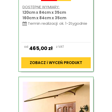
DOSTĘPNE WYMIARY:
120cm x 84cm x 35cm
160cm x 84cm x 35cm
Termin realizacji: ok. 1-2tygodnie
od
z VAT
465,00
zł
ZOBACZ i WYCEŃ PRODUKT