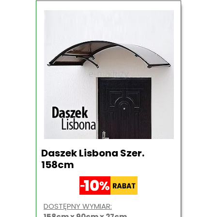
Daszek Lisbona Szer.
158cm
DOSTĘPNY WYMIAR:
158cm x 90cm x 27cm