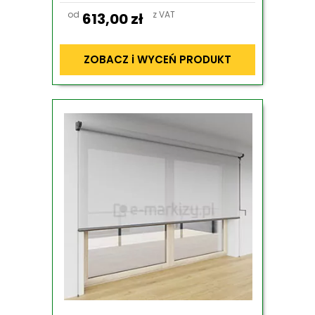
od
z VAT
613,00
zł
ZOBACZ i WYCEŃ PRODUKT