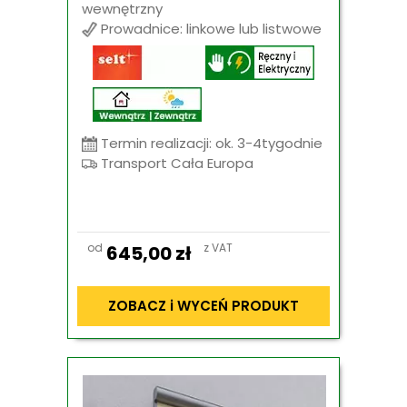
wewnętrzny
Prowadnice: linkowe lub listwowe
Termin realizacji: ok. 3-4tygodnie
Transport Cała Europa
od
z VAT
645,00
zł
ZOBACZ i WYCEŃ PRODUKT