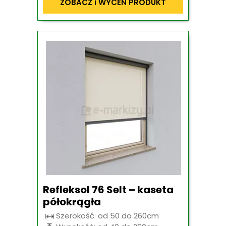
ZOBACZ i WYCEŃ PRODUKT
Refleksol 76 Selt – kaseta
półokrągła
Szerokość: od 50 do 260cm