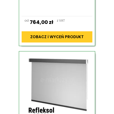
od
z VAT
764,00
zł
ZOBACZ i WYCEŃ PRODUKT