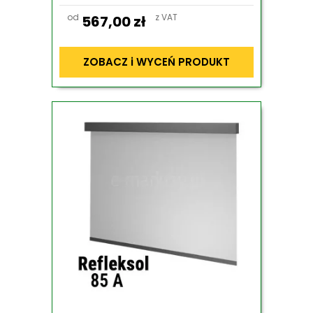
od
z VAT
567,00
zł
ZOBACZ i WYCEŃ PRODUKT