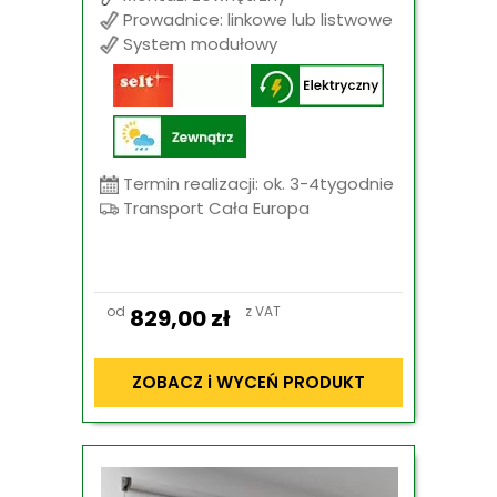
Prowadnice: linkowe lub listwowe
System modułowy
Termin realizacji: ok. 3-4tygodnie
Transport Cała Europa
od
z VAT
829,00
zł
ZOBACZ i WYCEŃ PRODUKT