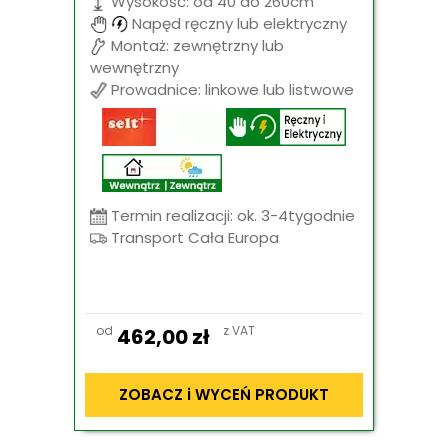
Wysokość: od 40 do 260cm
Napęd ręczny lub elektryczny
Montaż: zewnętrzny lub
wewnętrzny
Prowadnice: linkowe lub listwowe
Termin realizacji: ok. 3-4tygodnie
Transport Cała Europa
od
z VAT
462,00
zł
ZOBACZ i WYCEŃ PRODUKT