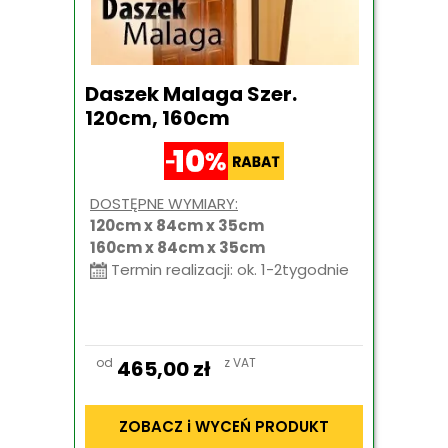
Daszek Malaga Szer.
120cm, 160cm
DOSTĘPNE WYMIARY:
120cm x 84cm x 35cm
160cm x 84cm x 35cm
Termin realizacji: ok. 1-2tygodnie
od
z VAT
465,00
zł
ZOBACZ i WYCEŃ PRODUKT