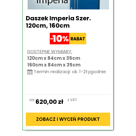
Daszek Imperia Szer.
120cm, 160cm
DOSTĘPNE WYMIARY:
120cm x 84cm x 35cm
160cm x 84cm x 35cm
Termin realizacji: ok. 1-2tygodnie
od
z VAT
620,00
zł
ZOBACZ i WYCEŃ PRODUKT