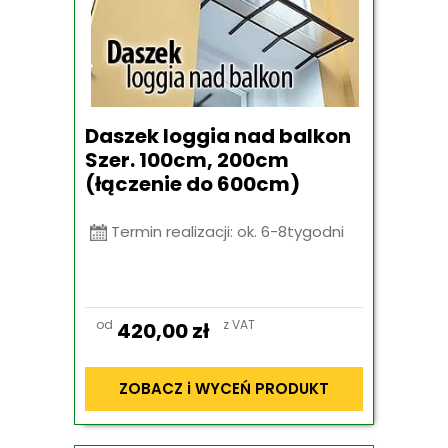
Daszek loggia nad balkon
Szer. 100cm, 200cm
(łączenie do 600cm)
Termin realizacji: ok. 6-8tygodni
od
z VAT
420,00
zł
ZOBACZ i WYCEŃ PRODUKT