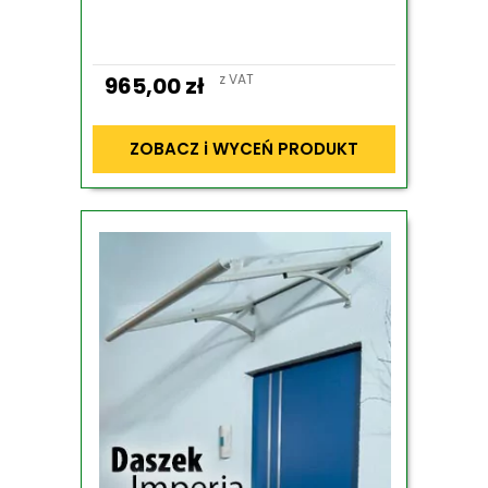
z VAT
965,00
zł
ZOBACZ i WYCEŃ PRODUKT