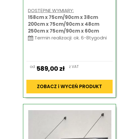
DOSTĘPNE WYMIARY:
158cm x 75cm/90cm x 38cm
200cm x 75cm/90cm x 48cm
250cm x 75cm/90cm x 60cm
Termin realizacji: ok. 6-8tygodni
od
z VAT
589,00
zł
ZOBACZ i WYCEŃ PRODUKT