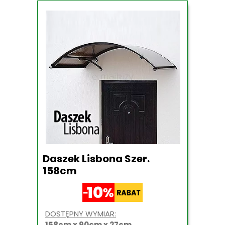
Daszek Lisbona Szer.
158cm
DOSTĘPNY WYMIAR:
158cm x 90cm x 27cm