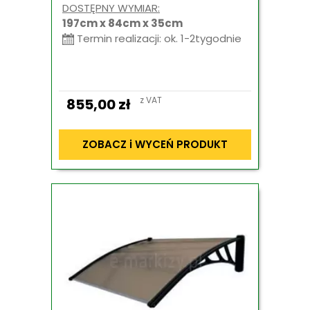
DOSTĘPNY WYMIAR:
197cm x 84cm x 35cm
Termin realizacji: ok. 1-2tygodnie
z VAT
855,00
zł
ZOBACZ i WYCEŃ PRODUKT